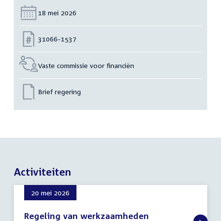
Datum:
18 mei 2026
Nummer:
31066-1537
Vaste commissie voor financiën
Brief regering
Activiteiten
20 mei 2026
Regeling van werkzaamheden