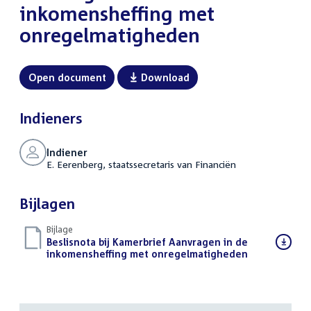
inkomensheffing met
onregelmatigheden
Open document
Download
Indieners
Indiener
E. Eerenberg, staatssecretaris van Financiën
Bijlagen
Bijlage
Download
Beslisnota bij Kamerbrief Aanvragen in de
bestand:
inkomensheffing met onregelmatigheden
(PDF)