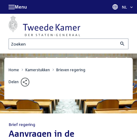
Menu
Taal sel
NL
Zoeken
Home
Kamerstukken
Brieven regering
Delen
Brief regering
:
Aanvragen in de