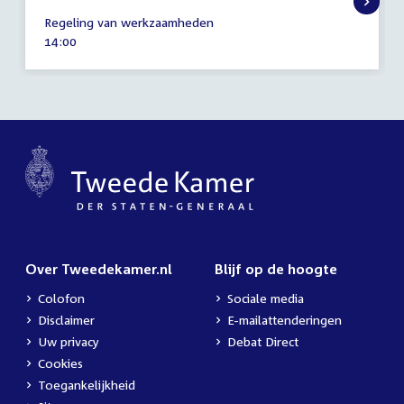
20
Regeling van werkzaamheden
mei
Tijd
14:00
2026
activiteit:
Over Tweedekamer.nl
Blijf op de hoogte
Colofon
Sociale media
Disclaimer
E-mailattenderingen
Uw privacy
Debat Direct
Cookies
Toegankelijkheid