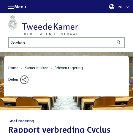
Menu
Taal sel
NL
Zoeken
Home
Kamerstukken
Brieven regering
Delen
Brief regering
:
Rapport verbreding Cyclus