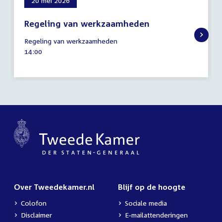
20 mei 2026
Regeling van werkzaamheden
20
Regeling van werkzaamheden
mei
Tijd
14:00
2026
activiteit:
Over Tweedekamer.nl
Blijf op de hoogte
Colofon
Sociale media
Disclaimer
E-mailattenderingen