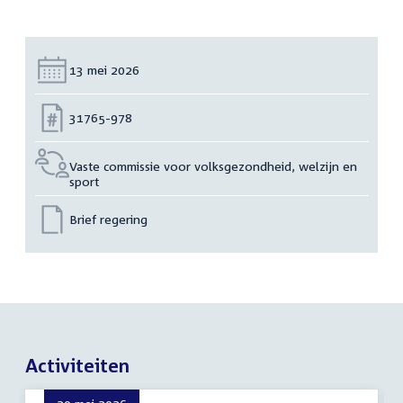
Datum:
13 mei 2026
Nummer:
31765-978
Vaste commissie voor volksgezondheid, welzijn en
sport
Brief regering
Activiteiten