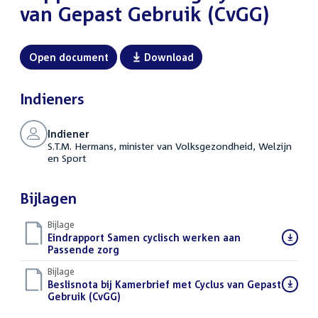
van Gepast Gebruik (CvGG)
Open document
Download
Indieners
Indiener
S.T.M. Hermans, minister van Volksgezondheid, Welzijn
en Sport
Bijlagen
Bijlage
Download
Eindrapport Samen cyclisch werken aan
bestand:
Passende zorg
(PDF)
Bijlage
Download
Beslisnota bij Kamerbrief met Cyclus van Gepast
bestand:
Gebruik (CvGG)
(PDF)