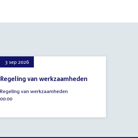
3 sep 2026
Regeling van werkzaamheden
3
Regeling van werkzaamheden
september
Tijd
00:00
2026
activiteit: