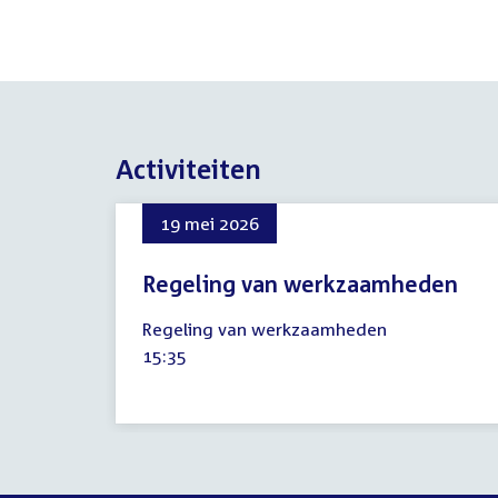
Activiteiten
19 mei 2026
Regeling van werkzaamheden
19
Regeling van werkzaamheden
mei
Tijd
15:35
2026
activiteit: