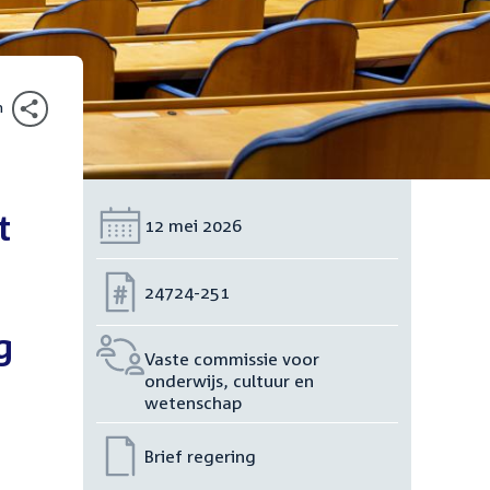
n
t
Datum:
12 mei 2026
Nummer:
24724-251
g
Vaste commissie voor
onderwijs, cultuur en
wetenschap
Brief regering