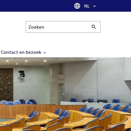
Taal selectie
NL
Zoeken
Contact en bezoek