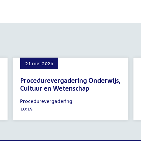
21 mei 2026
Procedurevergadering Onderwijs,
Cultuur en Wetenschap
21
Procedurevergadering
mei
Tijd
10:15
2026
activiteit: