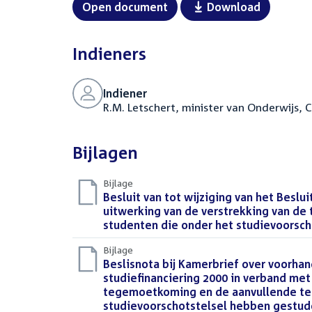
Open document
Download
Indieners
Indiener
R.M. Letschert, minister van Onderwijs,
Bijlagen
Bijlage
Download
Besluit van tot wijziging van het Beslu
bestand:
uitwerking van de verstrekking van 
studenten die onder het studievoorsc
Bijlage
Download
Beslisnota bij Kamerbrief over voorha
bestand:
studiefinanciering 2000 in verband met
tegemoetkoming en de aanvullende te
studievoorschotstelsel hebben gestu