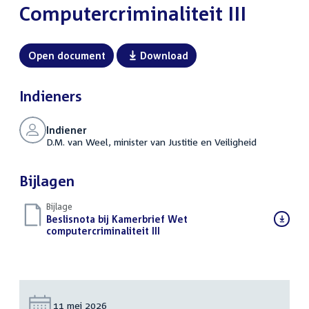
Computercriminaliteit III
Open document
Download
Indieners
Indiener
D.M. van Weel, minister van Justitie en Veiligheid
Bijlagen
Bijlage
Download
Beslisnota bij Kamerbrief Wet
bestand:
computercriminaliteit III
(PDF)
Datum:
11 mei 2026