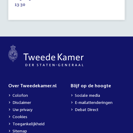
mei
Tijd
13:30
2026
activiteit:
Over Tweedekamer.nl
Blijf op de hoogte
Colofon
Sociale media
Disclaimer
E-mailattenderingen
Uw privacy
Debat Direct
Cookies
Toegankelijkheid
Sitemap