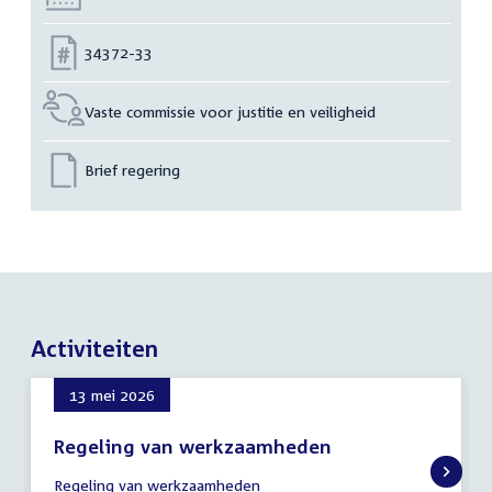
Nummer:
34372-33
Vaste commissie voor justitie en veiligheid
Brief regering
Activiteiten
13 mei 2026
Regeling van werkzaamheden
13
Regeling van werkzaamheden