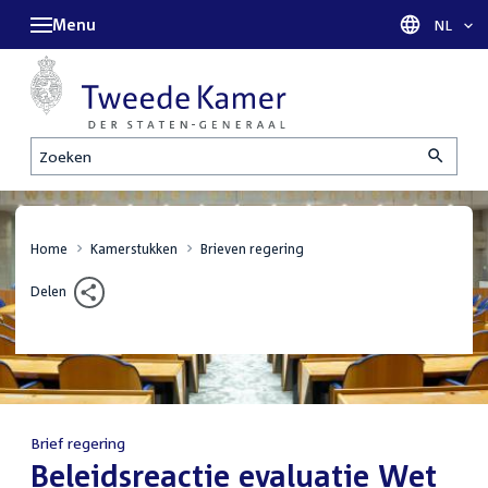
Menu
Taal sel
NL
Zoeken
Home
Kamerstukken
Brieven regering
Delen
Brief regering
:
Beleidsreactie evaluatie Wet