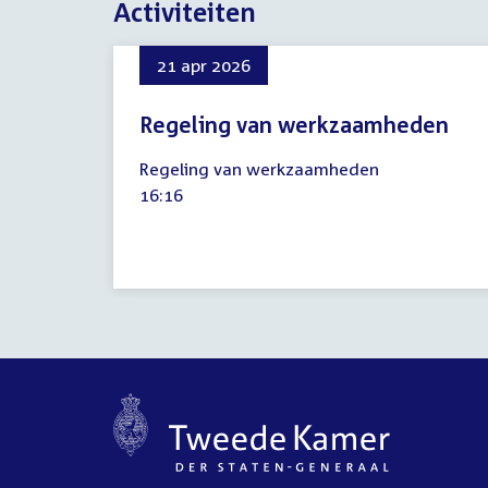
Activiteiten
21 apr 2026
Regeling van werkzaamheden
21
Regeling van werkzaamheden
april
Tijd
16:16
2026
activiteit: