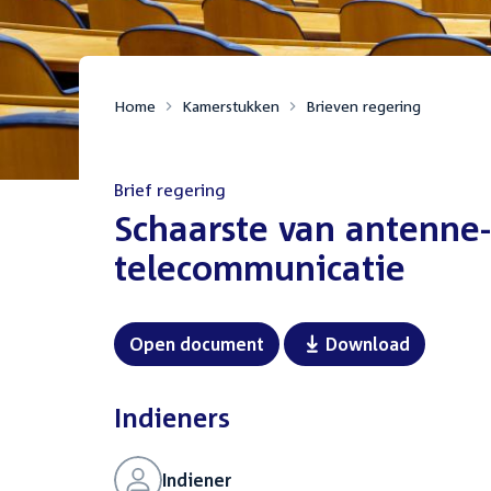
Home
Kamerstukken
Brieven regering
Brief regering
:
Schaarste van antenne
telecommunicatie
Open document
Download
Indieners
Indiener