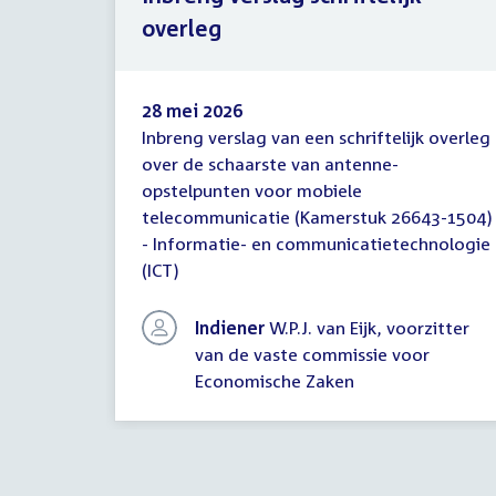
overleg
28 mei 2026
Inbreng verslag van een schriftelijk overleg
Inbreng
over de schaarste van antenne-
verslag
opstelpunten voor mobiele
schriftelijk
overleg
telecommunicatie (Kamerstuk 26643-1504)
- Informatie- en communicatietechnologie
(ICT)
Indiener
W.P.J. van Eijk, voorzitter
van de vaste commissie voor
Economische Zaken