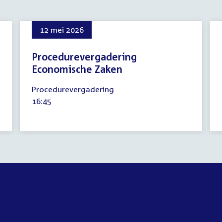
12 mei 2026
Procedurevergadering
Economische Zaken
12
Procedurevergadering
mei
Tijd
16:45
2026
activiteit: