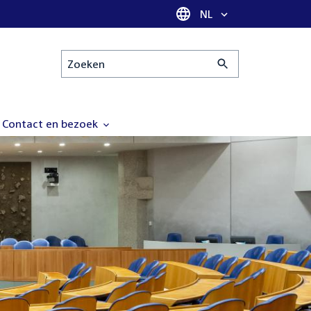
Taal selectie
NL
Zoeken
Contact en bezoek