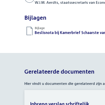
W.J.M. Aerdts, staatssecretaris van Eco
Bijlagen
Bijlage
Download
Beslisnota bij Kamerbrief Schaarste 
bestand:
Gerelateerde documenten
Hier vindt u documenten die gerelateerd zijn
Inbreng verslag schriftelijk