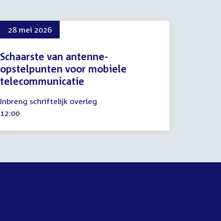
28 mei 2026
Schaarste van antenne-
opstelpunten voor mobiele
telecommunicatie
28
Inbreng schriftelijk overleg
mei
Tijd
12:00
2026
activiteit: