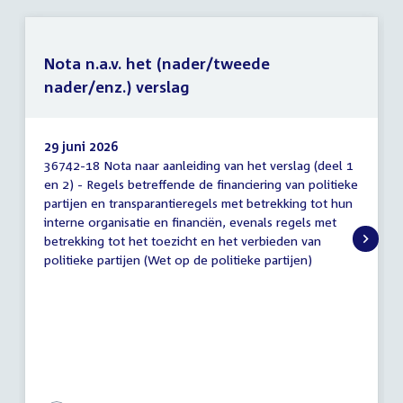
Nota n.a.v. het (nader/tweede
nader/enz.) verslag
29 juni 2026
36742-18 Nota naar aanleiding van het verslag (deel 1
Nota
en 2) - Regels betreffende de financiering van politieke
n.a.v.
partijen en transparantieregels met betrekking tot hun
het
(nader/tweede
interne organisatie en financiën, evenals regels met
nader/enz.)
betrekking tot het toezicht en het verbieden van
verslag
politieke partijen (Wet op de politieke partijen)