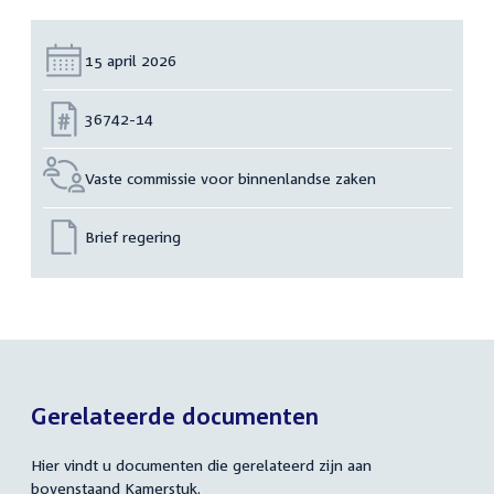
Datum:
15 april 2026
Nummer:
36742-14
Vaste commissie voor binnenlandse zaken
Brief regering
Gerelateerde documenten
Hier vindt u documenten die gerelateerd zijn aan
bovenstaand Kamerstuk.