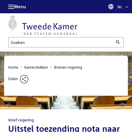
Menu
Taal sel
NL
Zoeken
Home
Kamerstukken
Brieven regering
Delen
Brief regering
:
Uitstel toezending nota naar