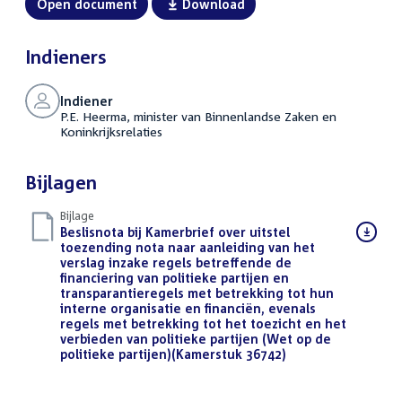
Open document
Download
Indieners
Indiener
P.E. Heerma, minister van Binnenlandse Zaken en
Koninkrijksrelaties
Bijlagen
Bijlage
Download
Beslisnota bij Kamerbrief over uitstel
bestand:
toezending nota naar aanleiding van het
verslag inzake regels betreffende de
financiering van politieke partijen en
transparantieregels met betrekking tot hun
interne organisatie en financiën, evenals
regels met betrekking tot het toezicht en het
verbieden van politieke partijen (Wet op de
politieke partijen)(Kamerstuk 36742)
(PDF)