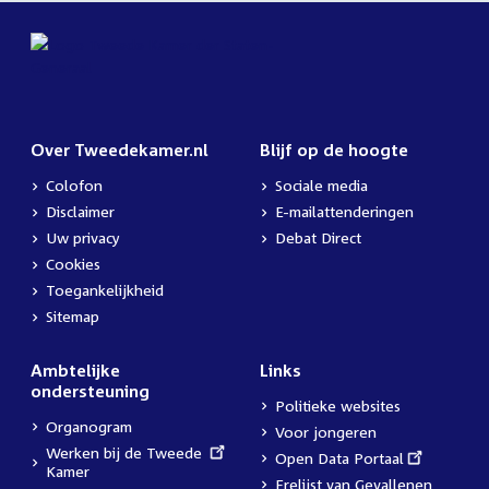
Over Tweedekamer.nl
Blijf op de hoogte
Colofon
Sociale media
Disclaimer
E-mailattenderingen
Uw privacy
Debat Direct
Cookies
Toegankelijkheid
Sitemap
Ambtelijke
Links
ondersteuning
Politieke websites
Organogram
Voor jongeren
External
Werken bij de Tweede
External
Open Data Portaal
link:
Kamer
link:
Erelijst van Gevallenen