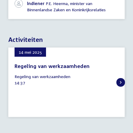
Indiener
P.E. Heerma, minister van
Binnenlandse Zaken en Koninkrijksrelaties
Activiteiten
14 mei 2025
Regeling van werkzaamheden
14
Regeling van werkzaamheden
mei
Tijd
14:37
2025
activiteit: