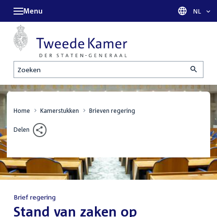
Menu
Taal sel
NL
Zoeken
Home
Kamerstukken
Brieven regering
Delen
Brief regering
:
Stand van zaken op