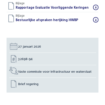
Bijlage
Download
Rapportage Evaluatie Voorliggende Keringen
(PDF)
bestand:
Bijlage
Download
Bestuurlijke afspraken herijking HWBP
(PDF)
bestand:
Datum:
27 januari 2026
Nummer:
32698-94
Vaste commissie voor infrastructuur en waterstaat
Brief regering