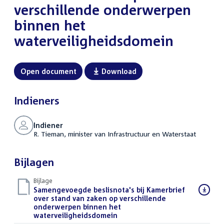
verschillende onderwerpen
binnen het
waterveiligheidsdomein
Open document
Download
Indieners
Indiener
R. Tieman, minister van Infrastructuur en Waterstaat
Bijlagen
Bijlage
Download
Samengevoegde beslisnota's bij Kamerbrief
bestand:
over stand van zaken op verschillende
onderwerpen binnen het
waterveiligheidsdomein
(PDF)