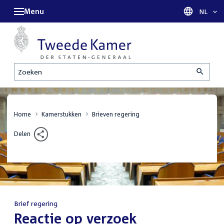
Menu
Taal sel
NL
Zoeken
Home
Kamerstukken
Brieven regering
Delen
Brief regering
:
Reactie op verzoek