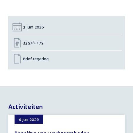
Datum:
2 juni 2026
Nummer:
33578-179
Brief regering
Activiteiten
4 jun 2026