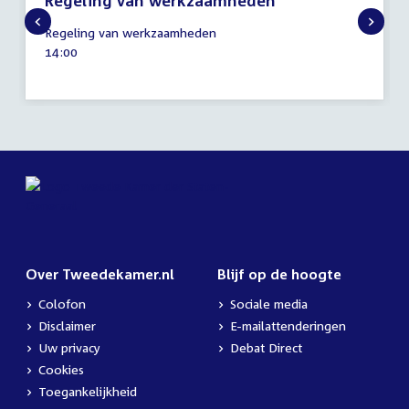
Regeling van werkzaamheden
4
Regeling van werkzaamheden
juni
Tijd
14:00
2026
activiteit:
Over Tweedekamer.nl
Blijf op de hoogte
Colofon
Sociale media
Disclaimer
E-mailattenderingen
Uw privacy
Debat Direct
Cookies
Toegankelijkheid