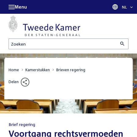
Menu
Taal sel
NL
Zoeken
Home
Kamerstukken
Brieven regering
Delen
Brief regering
:
Voortgang rechtsvermoeden