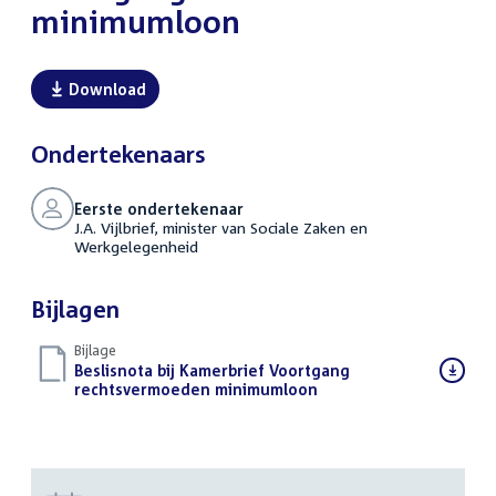
minimumloon
Download
Ondertekenaars
Eerste ondertekenaar
J.A. Vijlbrief, minister van Sociale Zaken en
Werkgelegenheid
Bijlagen
Bijlage
Download
Beslisnota bij Kamerbrief Voortgang
bestand:
rechtsvermoeden minimumloon
(PDF)