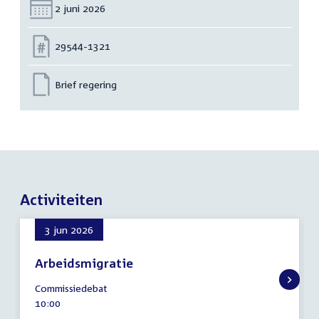
Datum:
2 juni 2026
Nummer:
29544-1321
Brief regering
Activiteiten
3 jun 2026
Arbeidsmigratie
3
Commissiedebat
juni
Tijd
10:00
2026
activiteit: