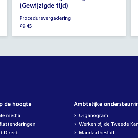
(Gewijzigde tijd)
4
Procedurevergadering
juni
Tijd
09:45
2026
activiteit:
op de hoogte
Ambtelijke ondersteuni
ale media
Organogram
ilattenderingen
External
Werken bij de Tweede Ka
link:
t Direct
Mandaatbesluit