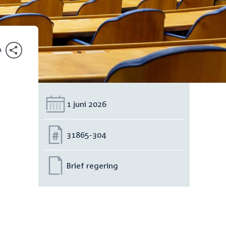
n
Datum:
1 juni 2026
Nummer:
31865-304
Brief regering