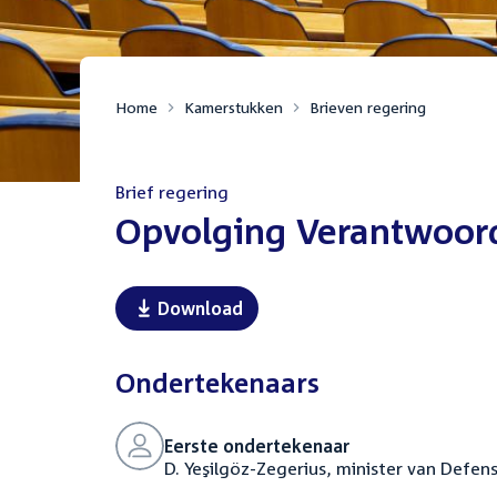
Home
Kamerstukken
Brieven regering
Brief regering
:
Opvolging Verantwoor
Download
Ondertekenaars
Eerste ondertekenaar
D. Yeşilgöz-Zegerius, minister van Defens