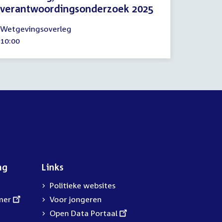
verantwoordingsonderzoek 2025
10
Wetgevingsoverleg
juni
Tijd
10:00
2026
activiteit:
ng
Links
Politieke websites
mer
Voor jongeren
External
Open Data Portaal