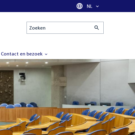
Taal selectie
NL
Zoeken
Contact en bezoek