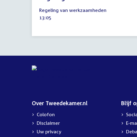
3
Regeling van werkzaamheden
juni
Tijd
13:05
2026
activiteit:
Over Tweedekamer.nl
Blijf 
Colofon
Soci
Disclaimer
E-ma
Uw privacy
Deba