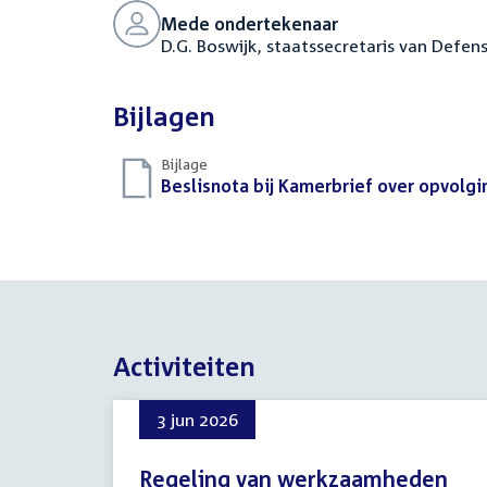
Mede ondertekenaar
D.G. Boswijk, staatssecretaris van Defens
Bijlagen
Bijlage
Download
Beslisnota bij Kamerbrief over opvol
bestand:
Activiteiten
3 jun 2026
Regeling van werkzaamheden