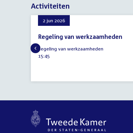
Activiteiten
2 jun 2026
Regeling van werkzaamheden
2
Regeling van werkzaamheden
juni
Tijd
15:45
2026
activiteit: