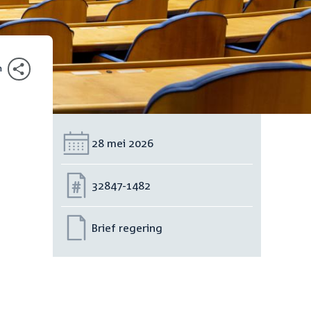
n
Datum:
28 mei 2026
Nummer:
32847-1482
Brief regering