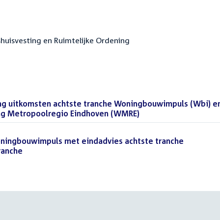
kshuisvesting en Ruimtelijke Ordening
ng uitkomsten achtste tranche Woningbouwimpuls (Wbi) e
ng Metropoolregio Eindhoven (WMRE)
(PDF)
oningbouwimpuls met eindadvies achtste tranche
ranche
(PDF)