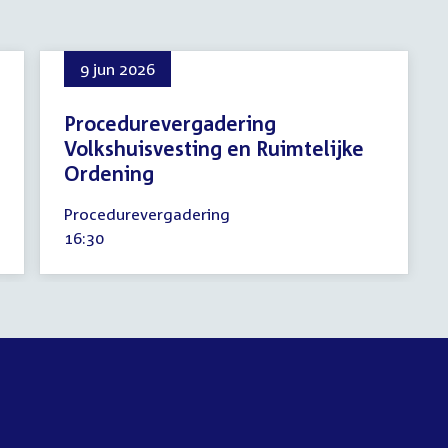
9 jun 2026
Procedurevergadering
Volkshuisvesting en Ruimtelijke
Ordening
9
Procedurevergadering
juni
Tijd
16:30
2026
activiteit: