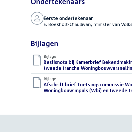
Ondertekenaars
Eerste ondertekenaar
E. Boekholt-O’Sullivan, minister van Vol
Bijlagen
Bijlage
Download
Beslisnota bij Kamerbrief Bekendmaki
bestand:
tweede tranche Woningbouwversnelli
Bijlage
Download
Afschrift brief Toetsingscommissie W
bestand:
Woningbouwimpuls (Wbi) en tweede t