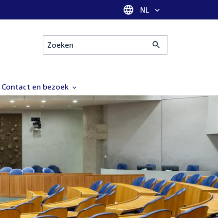
Taal selectie
NL
Zoeken
Contact en bezoek