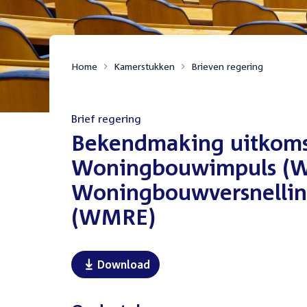
Home
Kamerstukken
Brieven regering
Brief regering
:
Bekendmaking uitkomst
Woningbouwimpuls (Wb
Woningbouwversnellin
(WMRE)
Download