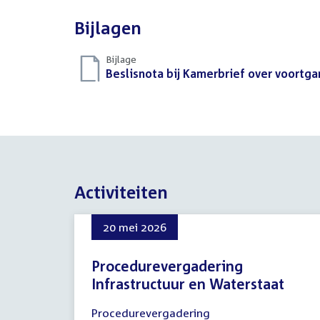
Bijlagen
Bijlage
Download
Beslisnota bij Kamerbrief over voortg
bestand:
Activiteiten
20 mei 2026
Procedurevergadering
Infrastructuur en Waterstaat
20
Procedurevergadering
mei