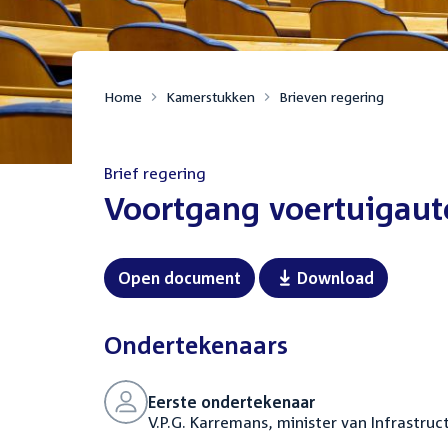
Home
Kamerstukken
Brieven regering
Brief regering
:
Voortgang voertuigaut
Open document
Download
Ondertekenaars
Eerste ondertekenaar
V.P.G. Karremans, minister van Infrastru