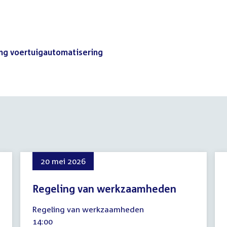
ang voertuigautomatisering
(PDF)
20 mei 2026
Regeling van werkzaamheden
20
Regeling van werkzaamheden
mei
Tijd
14:00
2026