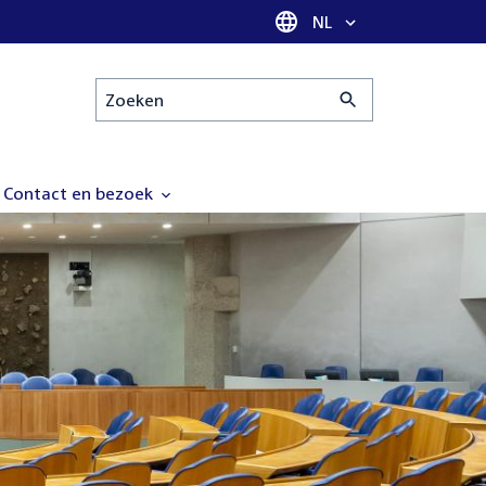
Taal selectie
NL
Zoeken
Contact en bezoek