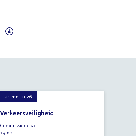
21 mei 2026
Verkeersveiligheid
21
Commissiedebat
mei
Tijd
13:00
2026