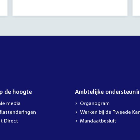
activiteit:
op de hoogte
Ambtelijke ondersteuni
ale media
Organogram
ilattenderingen
External
Werken bij de Tweede Ka
link:
t Direct
Mandaatbesluit