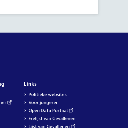
activiteit:
ng
Links
Politieke websites
mer
Voor jongeren
External
Open Data Portaal
link:
Erelijst van Gevallenen
External
Lijst van Gevallenen