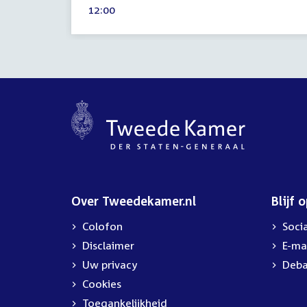
Tijd
12:00
2026
activiteit:
Over Tweedekamer.nl
Blijf 
Colofon
Soci
Disclaimer
E-ma
Uw privacy
Deba
Cookies
Toegankelijkheid