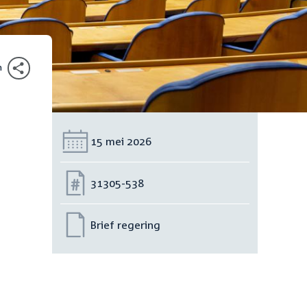
n
Datum:
15 mei 2026
Nummer:
31305-538
Brief regering