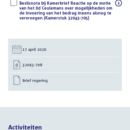
Download
Beslisnota bij Kamerbrief Reactie op de motie
bestand:
van het lid Ceulemans over mogelijkheden om
de invoering van het bedrag ineens alsnog te
vervroegen (Kamerstuk 32043-705)
(PDF)
Datum:
17 april 2026
Nummer:
32043-708
Brief regering
Activiteiten