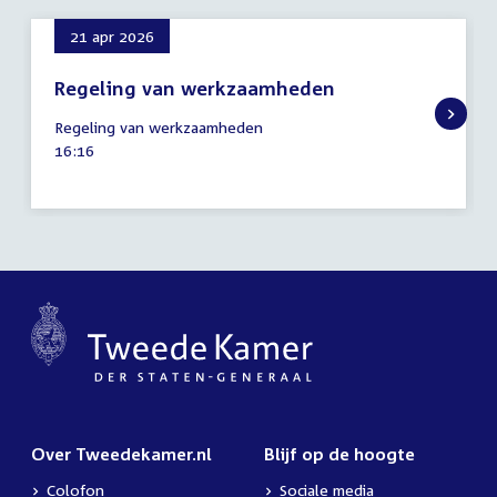
21 apr 2026
Regeling van werkzaamheden
21
Regeling van werkzaamheden
april
Tijd
16:16
2026
activiteit:
Over Tweedekamer.nl
Blijf op de hoogte
Colofon
Sociale media