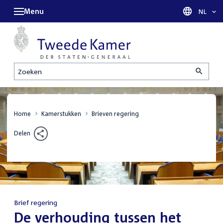
Menu
Taal sel
NL
Zoeken
Home
Kamerstukken
Brieven regering
Delen
Brief regering
:
De verhouding tussen het