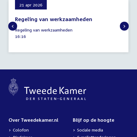
21 apr 2026
Regeling van werkzaamheden
21
Regeling van werkzaamheden
april
Tijd
16:16
2026
activiteit:
Over Tweedekamer.nl
Blijf op de hoogte
Colofon
Sociale media