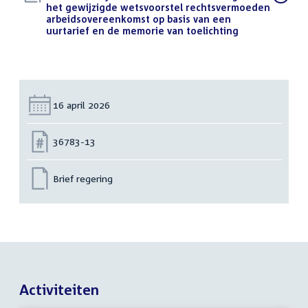
bestand:
het gewijzigde wetsvoorstel rechtsvermoeden
arbeidsovereenkomst op basis van een
uurtarief en de memorie van toelichting
(PDF)
Datum:
16 april 2026
Nummer:
36783-13
Brief regering
Activiteiten