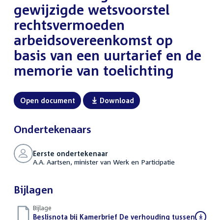
gewijzigde wetsvoorstel
rechtsvermoeden
arbeidsovereenkomst op
basis van een uurtarief en de
memorie van toelichting
Open document
Download
Ondertekenaars
Eerste ondertekenaar
A.A. Aartsen, minister van Werk en Participatie
Bijlagen
Bijlage
Download
Beslisnota bij Kamerbrief De verhouding tussen