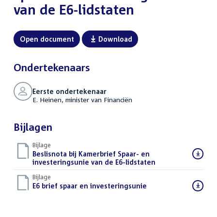
van de E6-lidstaten
Open document
Download
Ondertekenaars
Eerste ondertekenaar
E. Heinen, minister van Financiën
Bijlagen
Bijlage
Download
Beslisnota bij Kamerbrief Spaar- en
bestand:
investeringsunie van de E6-lidstaten
(PDF)
Bijlage
Download
E6 brief spaar en investeringsunie
(PDF)
bestand: