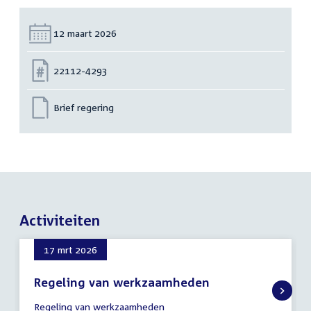
Datum:
12 maart 2026
Nummer:
22112-4293
Brief regering
Activiteiten
17 mrt 2026
Regeling van werkzaamheden
17
Regeling van werkzaamheden