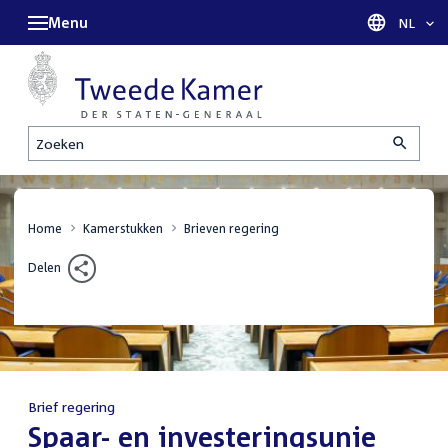
Menu
Taal sel
NL
Zoeken
Home
Kamerstukken
Brieven regering
Delen
Brief regering
:
Spaar- en investeringsunie