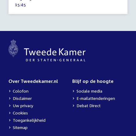
maart
Tijd
15:45
2026
activiteit:
Over Tweedekamer.nl
Blijf op de hoogte
Colofon
Sociale media
Disclaimer
E-mailattenderingen
Uw privacy
Debat Direct
Cookies
Toegankelijkheid
Sitemap