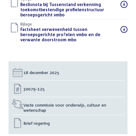
Download
Beslisnota bij Tussenstand verkenning
bestand:
toekomstbestendige profielenstructuur
beroepsgericht vmbo
(PDF)
Bijlage
Download
Factsheet verwevenheid tussen
bestand:
beroepsgerichte pro?elen vmbo en de
verwante doorstroom mbo
(PDF)
Datum:
18 december 2025
Nummer:
30079-125
Vaste commissie voor onderwijs, cultuur en
wetenschap
Brief regering