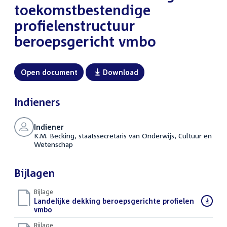
toekomstbestendige
profielenstructuur
beroepsgericht vmbo
Open document
Download
Indieners
Indiener
K.M. Becking, staatssecretaris van Onderwijs, Cultuur en
Wetenschap
Bijlagen
Bijlage
Download
Landelijke dekking beroepsgerichte profielen
bestand:
vmbo
(PDF)
Bijlage