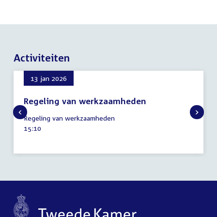
Activiteiten
13 jan 2026
Regeling van werkzaamheden
13
Regeling van werkzaamheden
januari
Tijd
15:10
2026
activiteit: