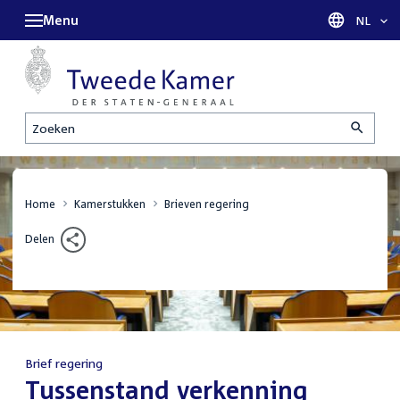
Menu
Taal sel
NL
Zoeken
Home
Kamerstukken
Brieven regering
Delen
Brief regering
:
Tussenstand verkenning