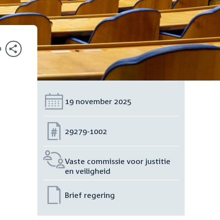
n
Datum:
19 november 2025
Nummer:
29279-1002
Vaste commissie voor justitie
en veiligheid
Brief regering