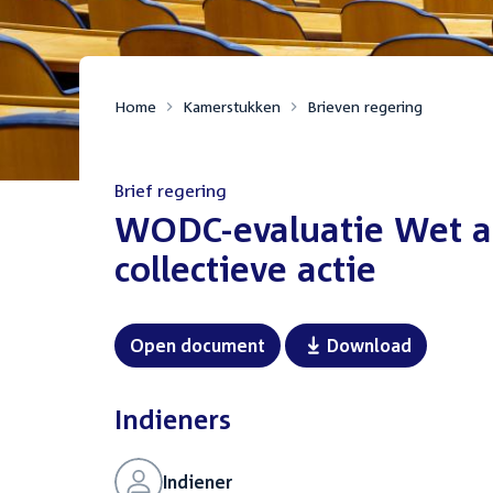
Home
Kamerstukken
Brieven regering
Brief regering
:
WODC-evaluatie Wet a
collectieve actie
Open document
Download
Indieners
Indiener