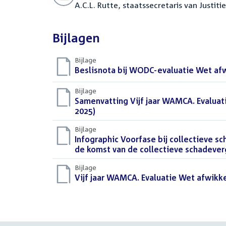
A.C.L. Rutte, staatssecretaris van Justiti
Bijlagen
Bijlage
Download
Beslisnota bij WODC-evaluatie Wet afw
bestand:
Bijlage
Download
Samenvatting Vijf jaar WAMCA. Evaluat
bestand:
2025)
(PDF)
Bijlage
Download
Infographic Voorfase bij collectieve s
bestand:
de komst van de collectieve schadeve
Bijlage
Download
Vijf jaar WAMCA. Evaluatie Wet afwikke
bestand: