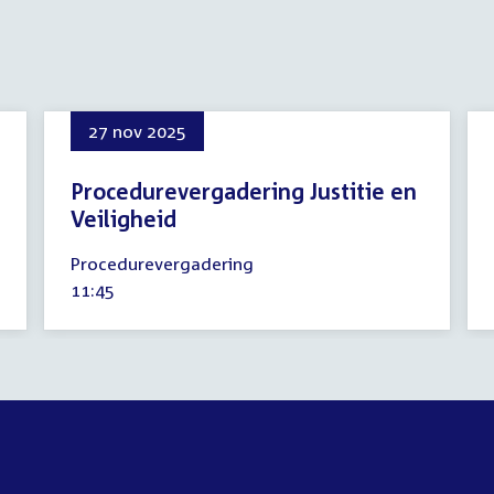
27 nov 2025
Procedurevergadering Justitie en
Veiligheid
27
Procedurevergadering
november
Tijd
11:45
2025
activiteit: