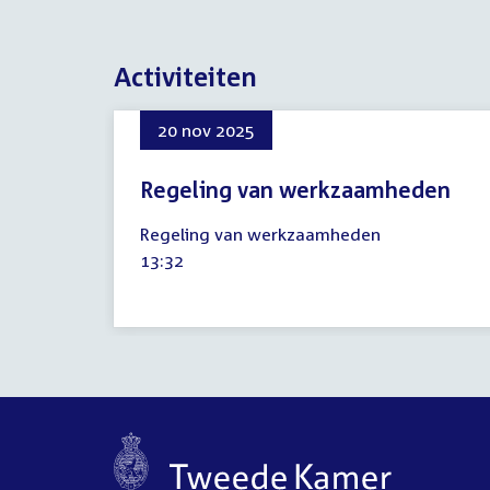
Activiteiten
20 nov 2025
Regeling van werkzaamheden
20
Regeling van werkzaamheden
november
Tijd
13:32
2025
activiteit: