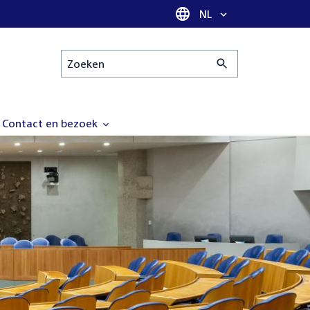
Taal selectie
NL
Zoeken
Contact en bezoek