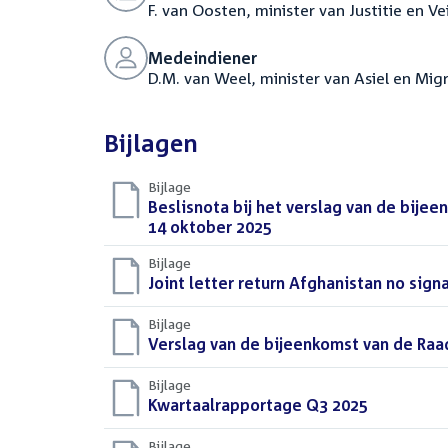
F. van Oosten, minister van Justitie en Ve
Medeindiener
D.M. van Weel, minister van Asiel en Mig
Bijlagen
Bijlage
Download
Beslisnota bij het verslag van de bije
bestand:
14 oktober 2025
(PDF)
Bijlage
Download
Joint letter return Afghanistan no sign
bestand:
Bijlage
Download
Verslag van de bijeenkomst van de Raad
bestand:
Bijlage
Download
Kwartaalrapportage Q3 2025
(PDF)
bestand:
Bijlage