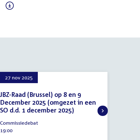
27 nov 2025
1 dec 
JBZ-Raad (Brussel) op 8 en 9
JBZ-Ra
December 2025 (omgezet in een
Decem
SO d.d. 1 december 2025)
1
Inbreng s
decemb
27
Tijd
12:00
Commissiedebat
2025
november
activitei
Tijd
19:00
2025
activiteit: