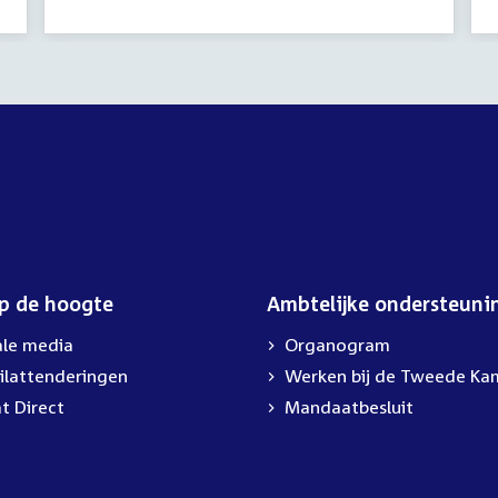
op de hoogte
Ambtelijke ondersteuni
ale media
Organogram
ilattenderingen
External
Werken bij de Tweede Ka
link:
t Direct
Mandaatbesluit