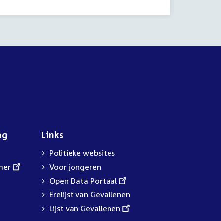
ng
Links
Politieke websites
mer
Voor jongeren
External
Open Data Portaal
link:
Erelijst van Gevallenen
External
Lijst van Gevallenen
link: