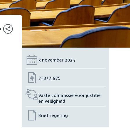
n
Datum:
3 november 2025
Nummer:
32317-975
Vaste commissie voor justitie
en veiligheid
Brief regering