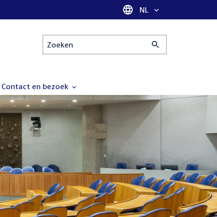
Taal selectie
NL
Zoeken
Contact en bezoek