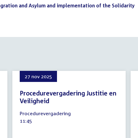
igration and Asylum and implementation of the Solidarity
27 nov 2025
Procedurevergadering Justitie en
Veiligheid
27
Procedurevergadering
november
Tijd
11:45
2025
activiteit: