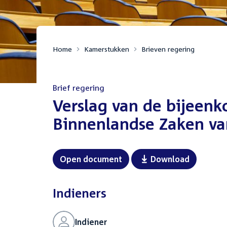
Home
Kamerstukken
Brieven regering
Brief regering
:
Verslag van de bijeenk
Binnenlandse Zaken va
Open document
Download
Indieners
Indiener