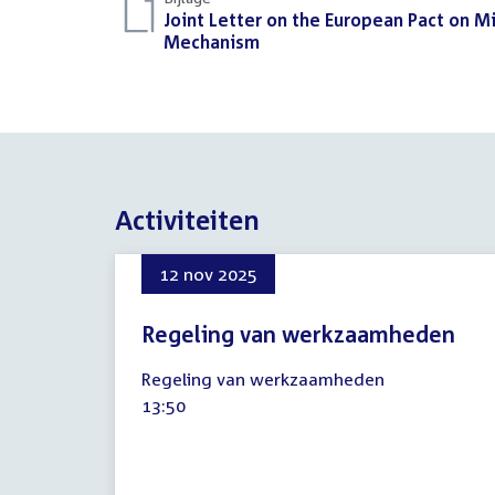
Download
Joint Letter on the European Pact on M
bestand:
Mechanism
(PDF)
Activiteiten
12 nov 2025
Regeling van werkzaamheden
12
Regeling van werkzaamheden
november
Tijd
13:50
2025
activiteit: