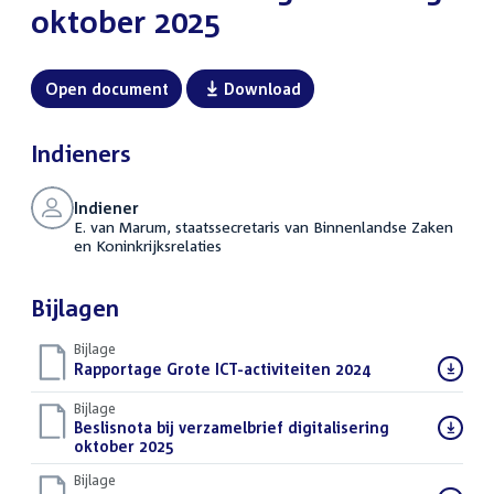
oktober 2025
Open document
Download
Indieners
Indiener
E. van Marum, staatssecretaris van Binnenlandse Zaken
en Koninkrijksrelaties
Bijlagen
Bijlage
Download
Rapportage Grote ICT-activiteiten 2024
(PDF)
bestand:
Bijlage
Download
Beslisnota bij verzamelbrief digitalisering
bestand:
oktober 2025
(PDF)
Bijlage