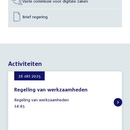
Vaste commissie voor digitale zaken
Brief regering
Activiteiten
16 okt 2025
Regeling van werkzaamheden
16
Regeling van werkzaamheden
oktober
Tijd
14:45
2025
activiteit: