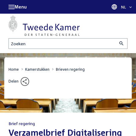
Menu
Taal sel
NL
Zoeken
Home
Kamerstukken
Brieven regering
Delen
Brief regering
:
Verzamelbrief Digitalisering