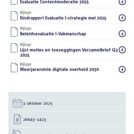
Download
Evaluatie Contentmoderatie 2025
(PDF)
bestand:
Bijlage
Download
Eindrapport Evaluatie I-strategie mei 2025
(PDF)
bestand:
Bijlage
Download
Beleidsevaluatie I-Vakmanschap
(PDF)
bestand:
Bijlage
Download
Lijst moties en toezeggingen Verzamelbrief Q3
bestand:
2025
(PDF)
Bijlage
Download
Meerjarenvisie digitale overheid 2030
(PDF)
bestand:
Datum:
3 oktober 2025
Nummer:
26643-1423