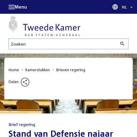
Menu
Taal sel
NL
Zoeken
Home
Kamerstukken
Brieven regering
Delen
Brief regering
:
Stand van Defensie najaar