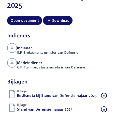
2025
Open document
Download
Indieners
Indiener
R.P. Brekelmans, minister van Defensie
Medeindiener
G.P. Tuinman, staatssecretaris van Defensie
Bijlagen
Bijlage
Download
Beslisnota bij Stand van Defensie najaar 2025
(PDF)
bestand:
Bijlage
Download
Stand van Defensie najaar 2025
(PDF)
bestand: