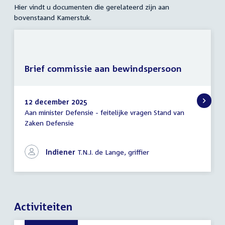
Hier vindt u documenten die gerelateerd zijn aan
bovenstaand Kamerstuk.
Brief commissie aan bewindspersoon
12 december 2025
Aan minister Defensie - feitelijke vragen Stand van
Brief
Zaken Defensie
commissie
aan
bewindspersoon
Indiener
T.N.J. de Lange, griffier
Activiteiten