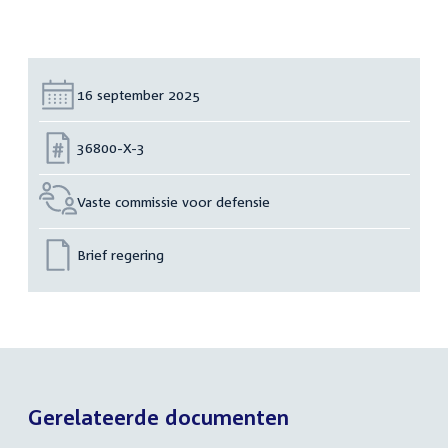
Datum:
16 september 2025
Nummer:
36800-X-3
Vaste commissie voor defensie
Brief regering
Gerelateerde documenten