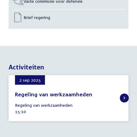
Vaste commissie voor defensie
Brief regering
Activiteiten
2 sep 2025
Regeling van werkzaamheden
2
Regeling van werkzaamheden
september
Tijd
15:10
2025
activiteit: