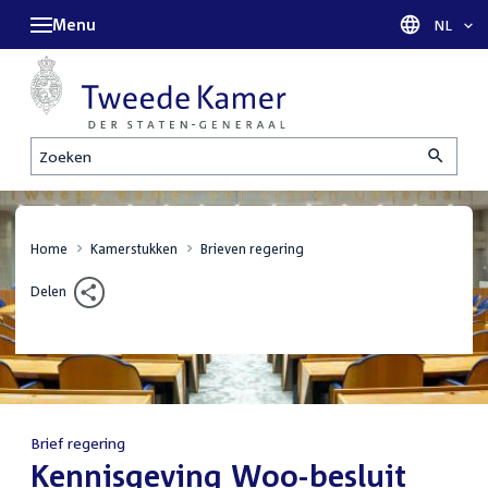
Menu
Taal sel
NL
Zoeken
Home
Kamerstukken
Brieven regering
Delen
Brief regering
:
Kennisgeving Woo-besluit