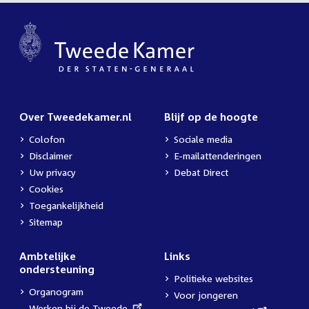
Over Tweedekamer.nl
Blijf op de hoogte
Colofon
Sociale media
Disclaimer
E-mailattenderingen
Uw privacy
Debat Direct
Cookies
Toegankelijkheid
Sitemap
Ambtelijke
Links
ondersteuning
Politieke websites
Organogram
Voor jongeren
External
Werken bij de Tweede