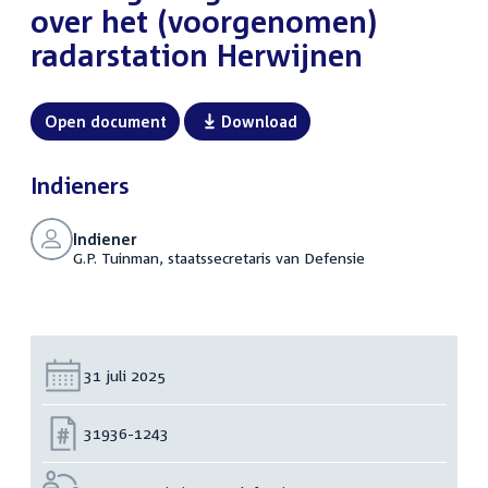
over het (voorgenomen)
radarstation Herwijnen
Open document
Download
Indieners
Indiener
G.P. Tuinman, staatssecretaris van Defensie
Datum:
31 juli 2025
Nummer:
31936-1243