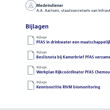
Medeindiener
A.A. Aartsen, staatssecretaris van Infra
Bijlagen
Bijlage
Download
PFAS in drinkwater een maatschappelij
bestand:
Bijlage
Download
Beslisnota bij Kamerbrief PFAS verzame
bestand:
Bijlage
Download
Werkplan Rijkcoördinator PFAS Chemou
bestand:
Bijlage
Download
Kennisnotitie RIVM biomonitoring
(PDF)
bestand: