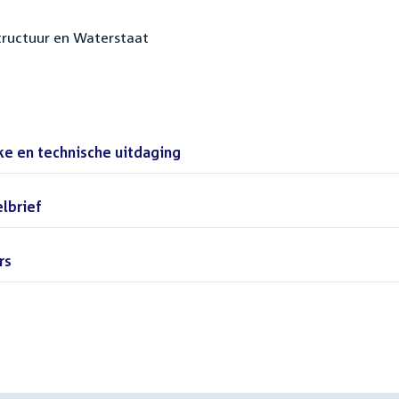
structuur en Waterstaat
ke en technische uitdaging
(PDF)
lbrief
(PDF)
rs
(PDF)