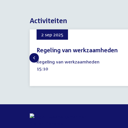
Activiteiten
2 sep 2025
Regeling van werkzaamheden
2
Regeling van werkzaamheden
september
Tijd
15:10
2025
activiteit: