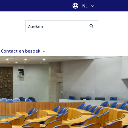
Taal selectie
NL
Zoeken
Contact en bezoek