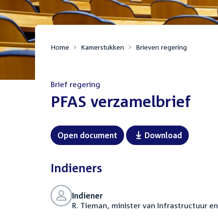
Home
Kamerstukken
Brieven regering
Brief regering
:
PFAS verzamelbrief
Open document
Download
Indieners
Indiener
R. Tieman, minister van Infrastructuur e