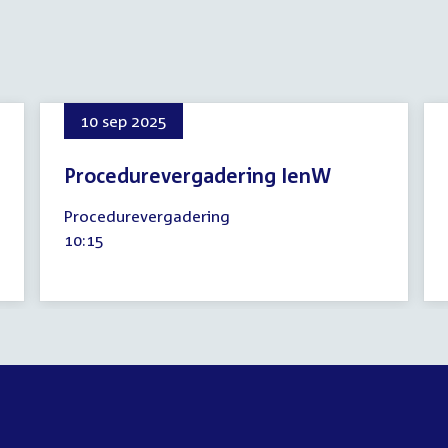
10 sep 2025
Procedurevergadering IenW
10
Procedurevergadering
september
Tijd
10:15
2025
activiteit: