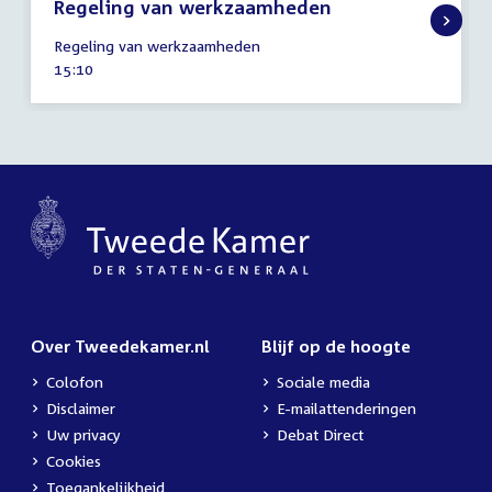
Regeling van werkzaamheden
2
Regeling van werkzaamheden
september
Tijd
15:10
2025
activiteit:
Over Tweedekamer.nl
Blijf op de hoogte
Colofon
Sociale media
Disclaimer
E-mailattenderingen
Uw privacy
Debat Direct
Cookies
Toegankelijkheid