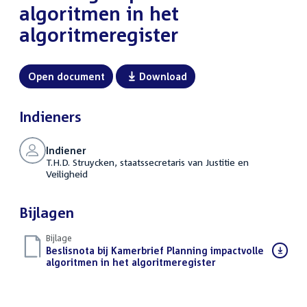
algoritmen in het
algoritmeregister
Open document
Download
Indieners
Indiener
T.H.D. Struycken, staatssecretaris van Justitie en
Veiligheid
Bijlagen
Bijlage
Download
Beslisnota bij Kamerbrief Planning impactvolle
bestand:
algoritmen in het algoritmeregister
(PDF)