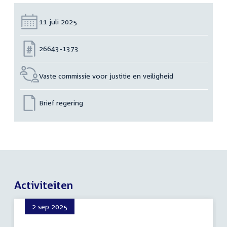
Datum:
11 juli 2025
Nummer:
26643-1373
Vaste commissie voor justitie en veiligheid
Brief regering
Activiteiten
2 sep 2025