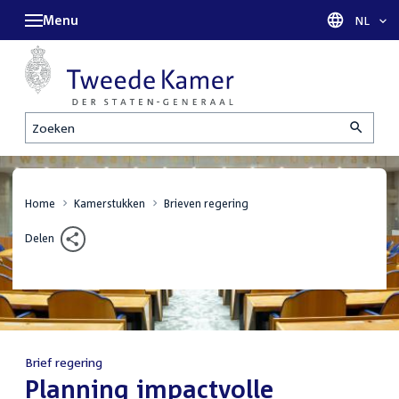
Menu
Taal sel
NL
Zoeken
Home
Kamerstukken
Brieven regering
Delen
Brief regering
:
Planning impactvolle