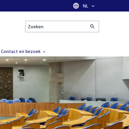
Taal selectie
NL
Zoeken
Contact en bezoek