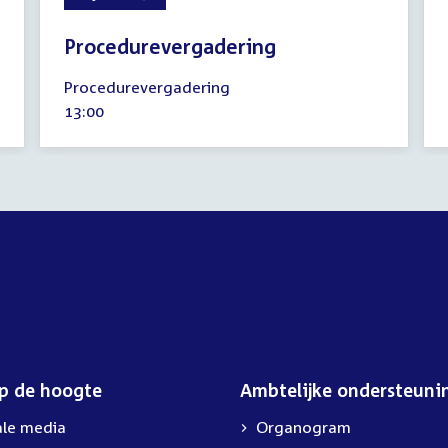
Procedurevergadering
2
Procedurevergadering
juli
Tijd
13:00
2025
activiteit:
op de hoogte
Ambtelijke ondersteuni
ale media
Organogram