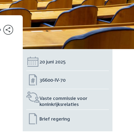
n
Datum:
20 juni 2025
Nummer:
36600-IV-70
Vaste commissie voor
koninkrijksrelaties
Brief regering