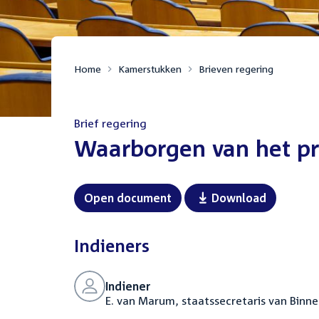
Home
Kamerstukken
Brieven regering
Brief regering
:
Waarborgen van het pri
Open document
Download
Indieners
Indiener
E. van Marum, staatssecretaris van Binne