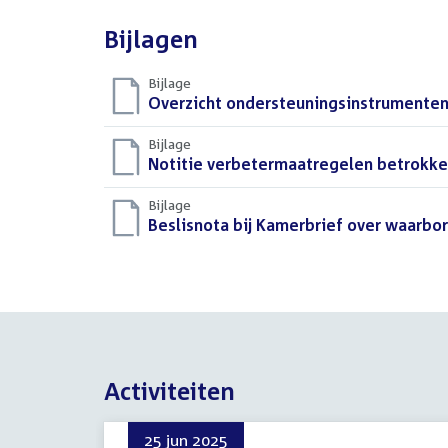
Bijlagen
Bijlage
Download
Overzicht ondersteuningsinstrumenten 
bestand:
Bijlage
Download
Notitie verbetermaatregelen betrokkenh
bestand:
Bijlage
Download
Beslisnota bij Kamerbrief over waarbor
bestand:
Activiteiten
25 jun 2025