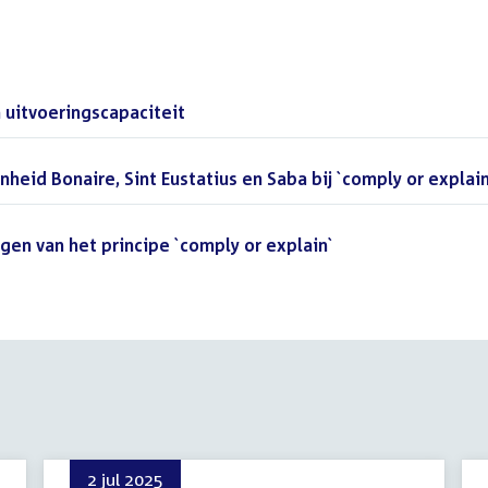
uitvoeringscapaciteit
(PDF)
eid Bonaire, Sint Eustatius en Saba bij `comply or explain
gen van het principe `comply or explain`
(PDF)
2 jul 2025