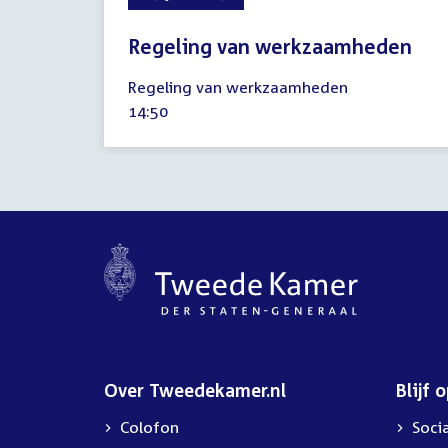
Regeling van werkzaamheden
25
Regeling van werkzaamheden
juni
Tijd
14:50
2025
activiteit:
Over Tweedekamer.nl
Blijf 
Colofon
Soci