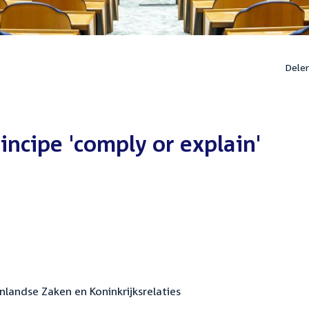
Dele
ncipe 'comply or explain'
nlandse Zaken en Koninkrijksrelaties