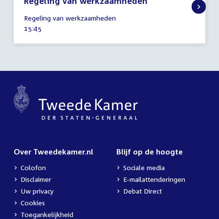
Regeling van werkzaamheden
17
Regeling van werkzaamheden
juni
Tijd
15:45
2025
activiteit:
Over Tweedekamer.nl
Blijf op de hoogte
Colofon
Sociale media
Disclaimer
E-mailattenderingen
Uw privacy
Debat Direct
Cookies
Toegankelijkheid