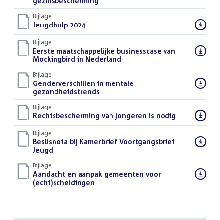
bestand:
gezinsbescherming
(PDF)
Bijlage
Download
Jeugdhulp 2024
(PDF)
bestand:
Bijlage
Download
Eerste maatschappelijke businesscase van
bestand:
Mockingbird in Nederland
(PDF)
Bijlage
Download
Genderverschillen in mentale
bestand:
gezondheidstrends
(PDF)
Bijlage
Download
Rechtsbescherming van jongeren is nodig
(PDF)
bestand:
Bijlage
Download
Beslisnota bij Kamerbrief Voortgangsbrief
bestand:
Jeugd
(PDF)
Bijlage
Download
Aandacht en aanpak gemeenten voor
bestand:
(echt)scheidingen
(PDF)