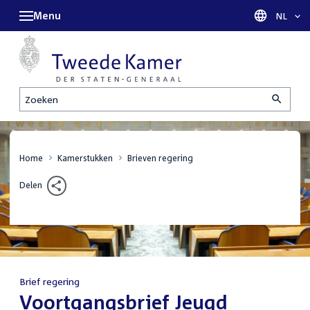
Menu
Taal sel
NL
Zoeken
Home
Kamerstukken
Brieven regering
Delen
Brief regering
:
Voortgangsbrief Jeugd