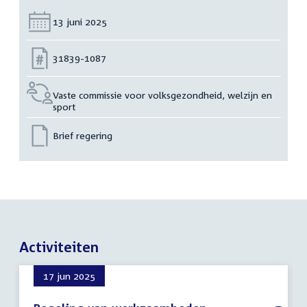
Datum:
13 juni 2025
Nummer:
31839-1087
Vaste commissie voor volksgezondheid, welzijn en
sport
Brief regering
Activiteiten
17 jun 2025