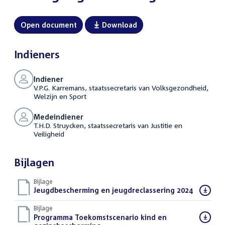
Open document
Download
Indieners
Indiener
V.P.G. Karremans, staatssecretaris van Volksgezondheid,
Welzijn en Sport
Medeindiener
T.H.D. Struycken, staatssecretaris van Justitie en
Veiligheid
Bijlagen
Bijlage
Download
Jeugdbescherming en jeugdreclassering 2024
(PDF)
bestand:
Bijlage
Download
Programma Toekomstscenario kind en