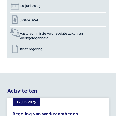
Datum:
10 juni 2025
Nummer:
32824-454
Vaste commissie voor sociale zaken en
werkgelegenheid
Brief regering
Activiteiten
12 jun 2025
Regeling van werkzaamheden