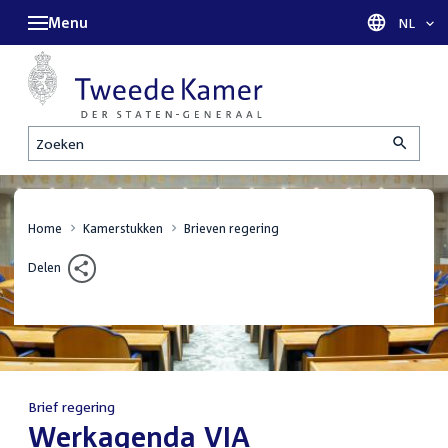
Menu
Taal sel
NL
Zoeken
Home
Kamerstukken
Brieven regering
Delen
Brief regering
:
Werkagenda VIA