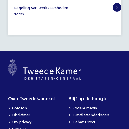
12
Regeling van werkzaamheden
juni
Tijd
14:22
2025
activiteit:
Over Tweedekamer.nl
Blijf op de hoogte
Colofon
Sociale media
Disclaimer
E-mailattenderingen
Uw privacy
Debat Direct
Cookies