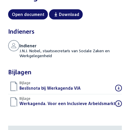
Open document
Download
Indieners
Indiener
J.N.J. Nobel, staatssecretaris van Sociale Zaken en
Werkgelegenheid
Bijlagen
Bijlage
Download
Beslisnota bij Werkagenda VIA
(PDF)
bestand:
Bijlage
Download
Werkagenda. Voor een Inclusieve Arbeidsmarkt
(PDF)
bestand: