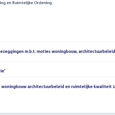
ting en Ruimtelijke Ordening
(PDF)
oezeggingen m.b.t. moties woningbouw, architectuurbelei
ie'
(PDF)
woningbouw architectuurbeleid en ruimtelijke kwaliteit 