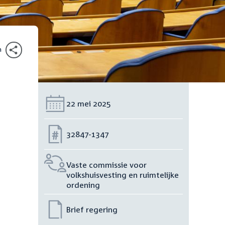
n
Datum:
22 mei 2025
Nummer:
32847-1347
Vaste commissie voor
volkshuisvesting en ruimtelijke
ordening
Brief regering