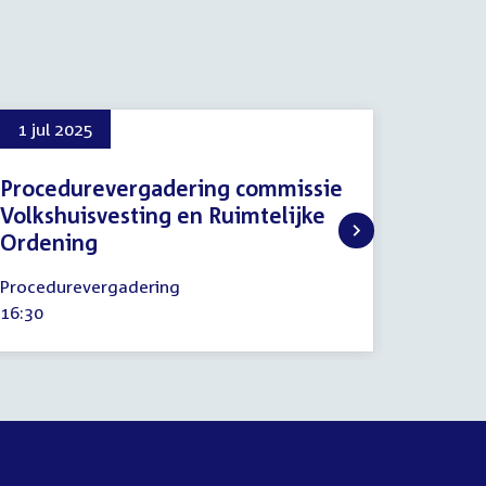
1 jul 2025
23 apr
Procedurevergadering commissie
Ruimte
Volkshuisvesting en Ruimtelijke
verpla
Ordening
23
Commiss
april
1
Tijd
13:00
Procedurevergadering
2026
juli
activitei
Tijd
16:30
2025
activiteit: