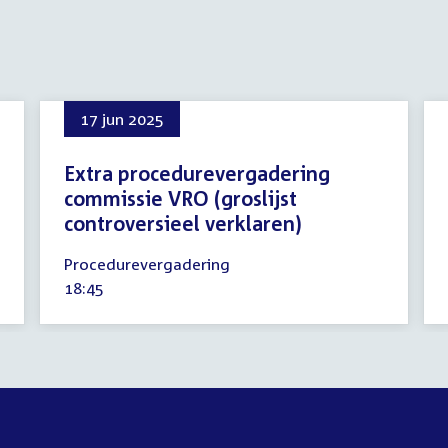
17 jun 2025
Extra procedurevergadering
commissie VRO (groslijst
controversieel verklaren)
17
Procedurevergadering
juni
Tijd
18:45
2025
activiteit: