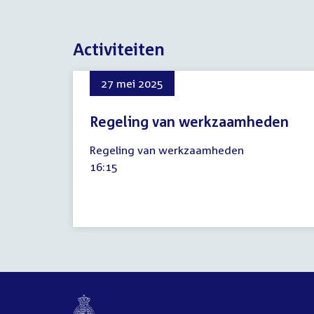
Activiteiten
27 mei 2025
Regeling van werkzaamheden
27
Regeling van werkzaamheden
mei
Tijd
16:15
2025
activiteit: