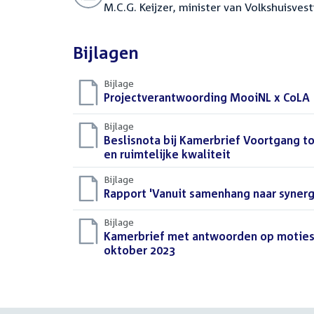
M.C.G. Keijzer, minister van Volkshuisves
Bijlagen
Bijlage
Download
Projectverantwoording MooiNL x CoLA
bestand:
Bijlage
Download
Beslisnota bij Kamerbrief Voortgang t
bestand:
en ruimtelijke kwaliteit
(PDF)
Bijlage
Download
Rapport 'Vanuit samenhang naar synerg
bestand:
Bijlage
Download
Kamerbrief met antwoorden op moties 
bestand:
oktober 2023
(PDF)