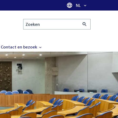
Taal selectie
NL
Zoeken
Contact en bezoek