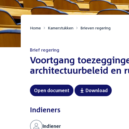
Home
Kamerstukken
Brieven regering
Brief regering
:
Voortgang toezegginge
architectuurbeleid en r
Open document
Download
Indieners
Indiener