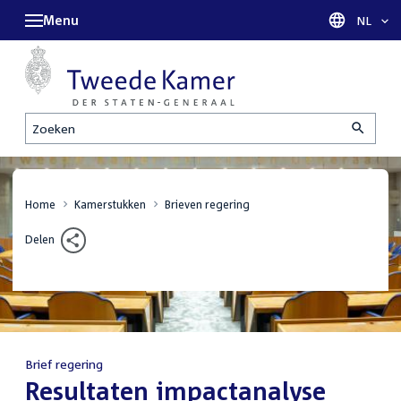
Menu
Taal sel
NL
Zoeken
Home
Kamerstukken
Brieven regering
Delen
Brief regering
:
Resultaten impactanalyse