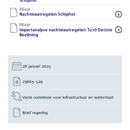
bestand:
Schiphol
(PDF)
Bijlage
Download
Nachtmaatregelen Schiphol
(PDF)
bestand:
Bijlage
Download
Impactanalyse nachtmaatregelen To70 Decisio
bestand:
Beelining
(PDF)
Datum:
28 januari 2025
Nummer:
29665-529
Vaste commissie voor infrastructuur en waterstaat
Brief regering