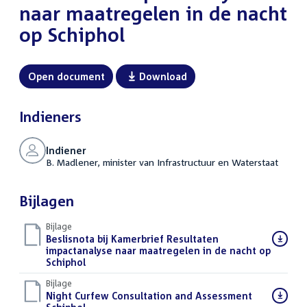
naar maatregelen in de nacht
op Schiphol
Open document
Download
Indieners
Indiener
B. Madlener, minister van Infrastructuur en Waterstaat
Bijlagen
Bijlage
Download
Beslisnota bij Kamerbrief Resultaten
bestand:
impactanalyse naar maatregelen in de nacht op
Schiphol
(PDF)
Bijlage
Download
Night Curfew Consultation and Assessment