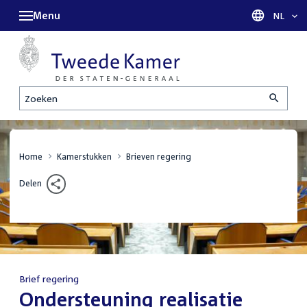
Menu
Taal sel
NL
Zoeken
Home
Kamerstukken
Brieven regering
Delen
Brief regering
:
Ondersteuning realisatie