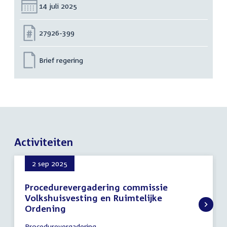
Datum:
14 juli 2025
Nummer:
27926-399
Brief regering
Activiteiten
2 sep 2025
Procedurevergadering commissie
Volkshuisvesting en Ruimtelijke
Ordening
2
Procedurevergadering