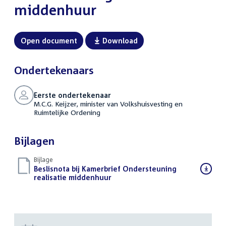
middenhuur
Open document
Download
Ondertekenaars
Eerste ondertekenaar
M.C.G. Keijzer, minister van Volkshuisvesting en
Ruimtelijke Ordening
Bijlagen
Bijlage
Download
Beslisnota bij Kamerbrief Ondersteuning
bestand:
realisatie middenhuur
(PDF)