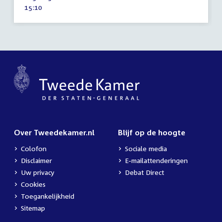
september
Tijd
15:10
2025
activiteit:
Over Tweedekamer.nl
Blijf op de hoogte
Colofon
Sociale media
Disclaimer
E-mailattenderingen
Uw privacy
Debat Direct
Cookies
Toegankelijkheid
Sitemap