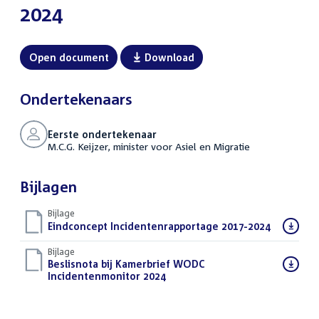
2024
Open document
Download
Ondertekenaars
Eerste ondertekenaar
M.C.G. Keijzer, minister voor Asiel en Migratie
Bijlagen
Bijlage
Download
Eindconcept Incidentenrapportage 2017-2024
(PDF)
bestand:
Bijlage
Download
Beslisnota bij Kamerbrief WODC
bestand:
Incidentenmonitor 2024
(PDF)