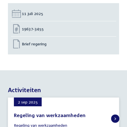
Datum:
11 juli 2025
Nummer:
19637-3455
Brief regering
Activiteiten
2 sep 2025
Regeling van werkzaamheden
2
Regeling van werkzaamheden