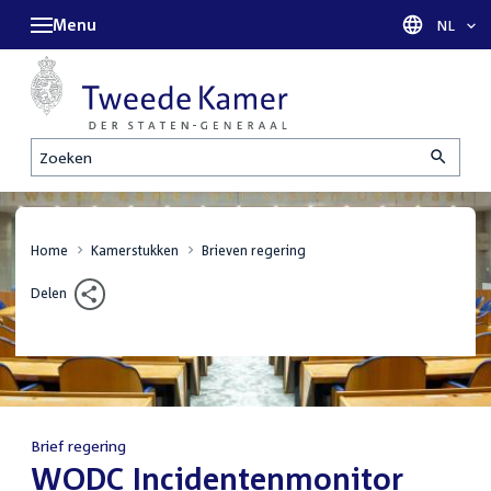
Menu
Taal sel
NL
Zoeken
Home
Kamerstukken
Brieven regering
Delen
Brief regering
:
WODC Incidentenmonitor