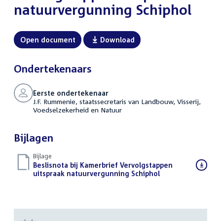
natuurvergunning Schiphol
Open document
Download
Ondertekenaars
Eerste ondertekenaar
J.F. Rummenie, staatssecretaris van Landbouw, Visserij,
Voedselzekerheid en Natuur
Bijlagen
Bijlage
Download
Beslisnota bij Kamerbrief Vervolgstappen
bestand:
uitspraak natuurvergunning Schiphol
(PDF)