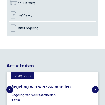
Datum:
11 juli 2025
Nummer:
29665-572
Brief regering
Activiteiten
2 sep 2025
Regeling van werkzaamheden
2
Regeling van werkzaamheden
september
Tijd
15:10
2025
activiteit: