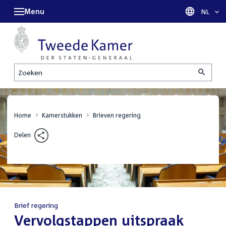
Menu
Taal sel
NL
Zoeken
Home
Kamerstukken
Brieven regering
Delen
Brief regering
:
Vervolgstappen uitspraak