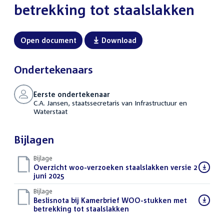
betrekking tot staalslakken
Open document
Download
Ondertekenaars
Eerste ondertekenaar
C.A. Jansen, staatssecretaris van Infrastructuur en
Waterstaat
Bijlagen
Bijlage
Download
Overzicht woo-verzoeken staalslakken versie 2
bestand:
juni 2025
(PDF)
Bijlage
Download
Beslisnota bij Kamerbrief WOO-stukken met
bestand:
betrekking tot staalslakken
(PDF)