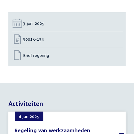
Datum:
3 juni 2025
Nummer:
30015-134
Brief regering
Activiteiten
4 jun 2025
Regeling van werkzaamheden