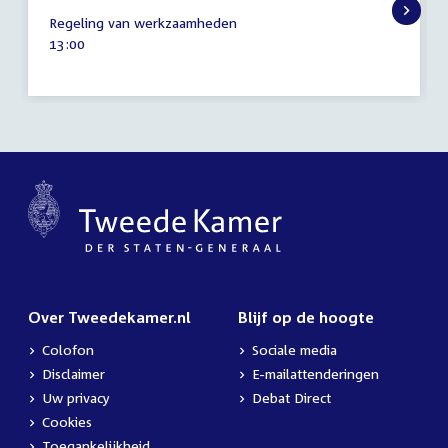
4
Regeling van werkzaamheden
juni
Tijd
13:00
2025
activiteit:
Over Tweedekamer.nl
Blijf op de hoogte
Colofon
Sociale media
Disclaimer
E-mailattenderingen
Uw privacy
Debat Direct
Cookies
Toegankelijkheid