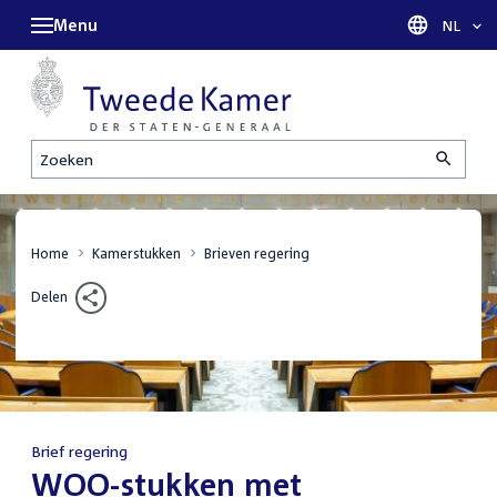
Menu
Taal sel
NL
Zoeken
Home
Kamerstukken
Brieven regering
Delen
Brief regering
:
WOO-stukken met