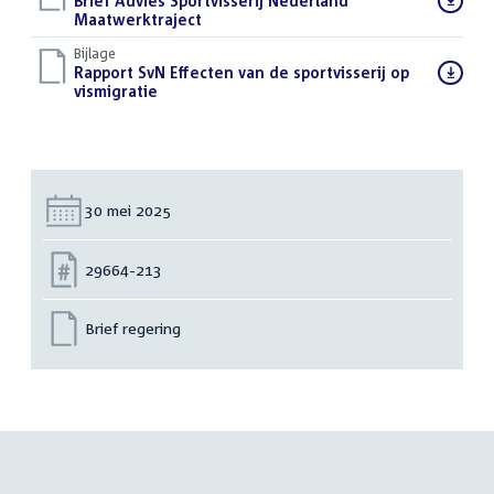
Download
Brief Advies Sportvisserij Nederland
bestand:
Maatwerktraject
(PDF)
Bijlage
Download
Rapport SvN Effecten van de sportvisserij op
bestand:
vismigratie
(PDF)
Datum:
30 mei 2025
Nummer:
29664-213
Brief regering