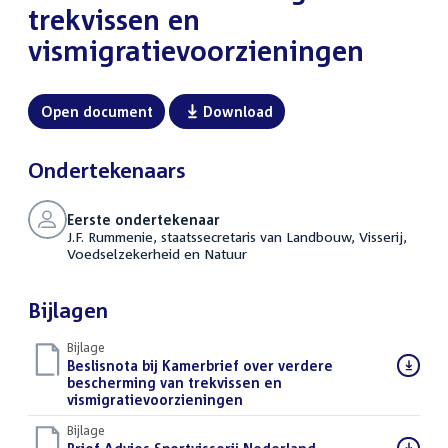
trekvissen en
vismigratievoorzieningen
Open document
Download
Ondertekenaars
Eerste ondertekenaar
J.F. Rummenie, staatssecretaris van Landbouw, Visserij,
Voedselzekerheid en Natuur
Bijlagen
Bijlage
Download
Beslisnota bij Kamerbrief over verdere
bestand:
bescherming van trekvissen en
vismigratievoorzieningen
(PDF)
Bijlage