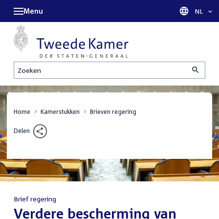
Menu
Taal sel
NL
Zoeken
Home
Kamerstukken
Brieven regering
Delen
Brief regering
:
Verdere bescherming van