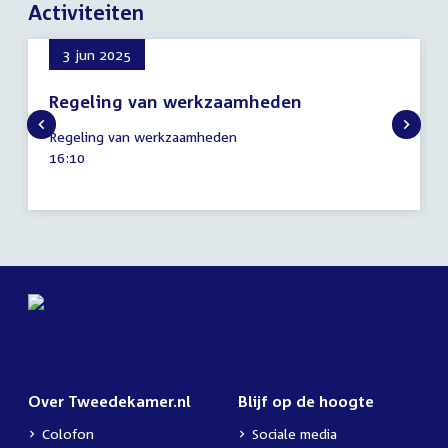
Activiteiten
3 jun 2025
Regeling van werkzaamheden
3
Regeling van werkzaamheden
juni
Tijd
16:10
2025
activiteit:
Over Tweedekamer.nl
Blijf op de hoogte
Colofon
Sociale media