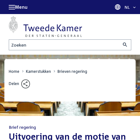
Menu
Taal sel
NL
Zoeken
Home
Kamerstukken
Brieven regering
Delen
Brief regering
:
Uitvoering van de motie van