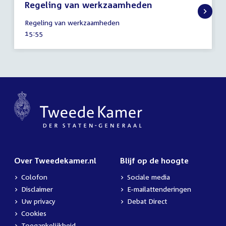
Regeling van werkzaamheden
4
Regeling van werkzaamheden
maart
Tijd
15:55
2025
activiteit:
Over Tweedekamer.nl
Blijf op de hoogte
Colofon
Sociale media
Disclaimer
E-mailattenderingen
Uw privacy
Debat Direct
Cookies
Toegankelijkheid