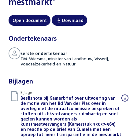
mestmarkt’
Open document
Download
Ondertekenaars
Eerste ondertekenaar
F.M. Wiersma, minister van Landbouw, Visserij,
Voedselzekerheid en Natuur
Bijlagen
Bijlage
Download
Beslisnota bij Kamerbrief over uitvoering van
bestand:
de motie van het lid Van der Plas over in
overleg met de nitraatcommissie bespreken of
stoffen uit stikstofvangers ruimhartig en snel
gezien kunnen worden als
kunstmestvervangers (Kamerstuk 33037-569)
en reactie op de brief van Cumela met een
oproep tot meer transparantie in de mestmarkt
(PDF)