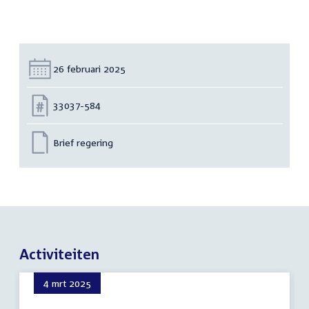
Datum:
26 februari 2025
Nummer:
33037-584
Brief regering
Activiteiten
4 mrt 2025