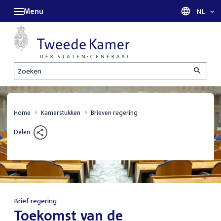
Menu
Taal sel
NL
Zoeken
Home
Kamerstukken
Brieven regering
Delen
Brief regering
:
Toekomst van de