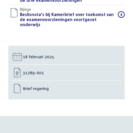
bestand:
de drie examenvoorzieningen
(PDF)
Bijlage
Download
Beslisnota's bij Kamerbrief over toekomst van
bestand:
de examenvoorzieningen voortgezet
onderwijs
(PDF)
Datum:
18 februari 2025
Nummer:
31289-601
Brief regering