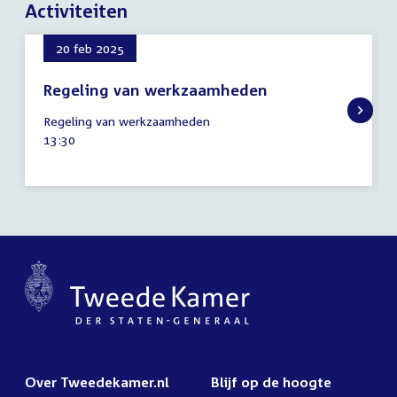
Activiteiten
20 feb 2025
Regeling van werkzaamheden
20
Regeling van werkzaamheden
februari
Tijd
13:30
2025
activiteit:
Over Tweedekamer.nl
Blijf op de hoogte