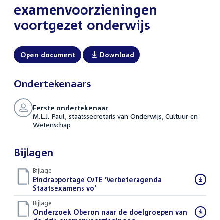
examenvoorzieningen
voortgezet onderwijs
Open document
Download
Ondertekenaars
Eerste ondertekenaar
M.L.J. Paul, staatssecretaris van Onderwijs, Cultuur en
Wetenschap
Bijlagen
Bijlage
Download
Eindrapportage CvTE 'Verbeteragenda
bestand:
Staatsexamens vo'
(PDF)
Bijlage
Download
Onderzoek Oberon naar de doelgroepen van