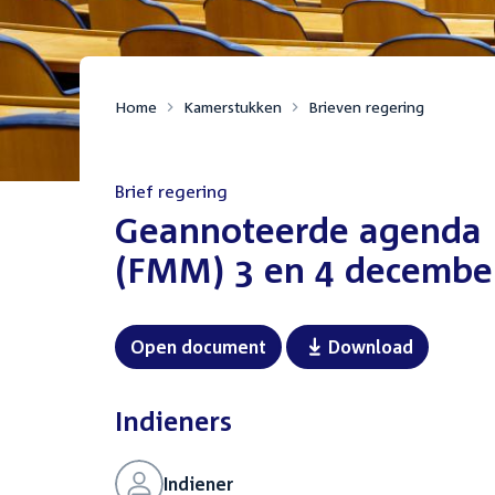
Home
Kamerstukken
Brieven regering
Brief regering
:
Geannoteerde agenda 
(FMM) 3 en 4 decembe
Open document
Download
Indieners
Indiener