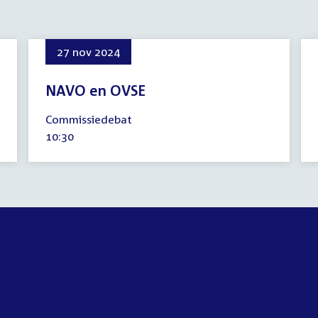
27 nov 2024
NAVO en OVSE
27
Commissiedebat
november
Tijd
10:30
2024
activiteit: