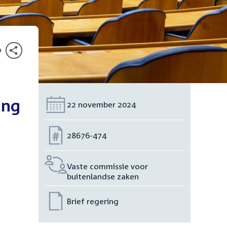
n
ing
Datum:
22 november 2024
Nummer:
28676-474
Vaste commissie voor
buitenlandse zaken
Brief regering