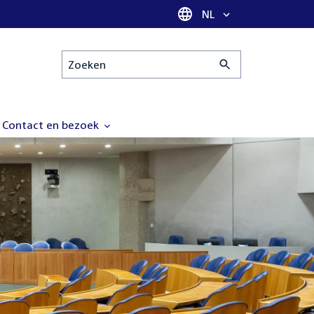
Taal selectie
NL
Zoeken
Contact en bezoek