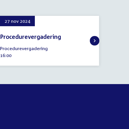
27 nov 2024
16 jan
Procedurevergadering
Regel
27
16
Procedurevergadering
Regelin
november
januari
Tijd
16:00
Tijd
14:25
2024
2025
activiteit:
activitei