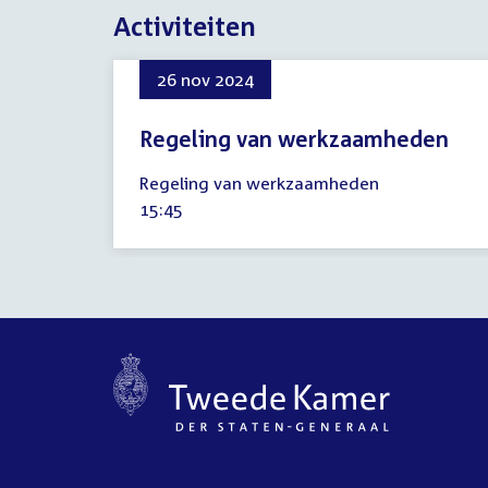
Activiteiten
26 nov 2024
Regeling van werkzaamheden
26
Regeling van werkzaamheden
november
Tijd
15:45
2024
activiteit: