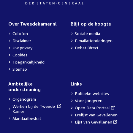
Over Tweedekamer.nl
Blijf op de hoogte
Colofon
Sociale media
Disclaimer
E-mailattenderingen
Uw privacy
Debat Direct
Cookies
Toegankelijkheid
Sitemap
Ambtelijke
Links
ondersteuning
Politieke websites
Organogram
Voor jongeren
External
Werken bij de Tweede
External
Open Data Portaal
link:
Kamer
link:
Erelijst van Gevallenen
Mandaatbesluit
External
Lijst van Gevallenen
link: