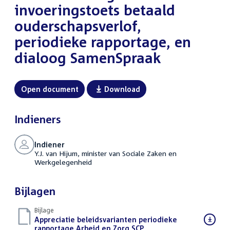
invoeringstoets betaald
ouderschapsverlof,
periodieke rapportage, en
dialoog SamenSpraak
Open document
Download
Indieners
Indiener
Y.J. van Hijum, minister van Sociale Zaken en
Werkgelegenheid
Bijlagen
Bijlage
Download
Appreciatie beleidsvarianten periodieke
bestand:
rapportage Arbeid en Zorg SCP
(PDF)