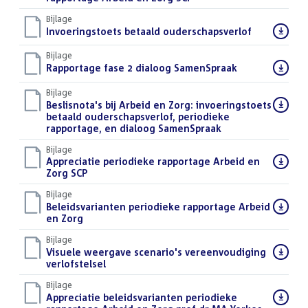
Bijlage
Download
Invoeringstoets betaald ouderschapsverlof
(PDF)
bestand:
Bijlage
Download
Rapportage fase 2 dialoog SamenSpraak
(PDF)
bestand:
Bijlage
Download
Beslisnota's bij Arbeid en Zorg: invoeringstoets
bestand:
betaald ouderschapsverlof, periodieke
rapportage, en dialoog SamenSpraak
(PDF)
Bijlage
Download
Appreciatie periodieke rapportage Arbeid en
bestand:
Zorg SCP
(PDF)
Bijlage
Download
Beleidsvarianten periodieke rapportage Arbeid
bestand:
en Zorg
(PDF)
Bijlage
Download
Visuele weergave scenario's vereenvoudiging
bestand:
verlofstelsel
(PDF)
Bijlage
Download
Appreciatie beleidsvarianten periodieke