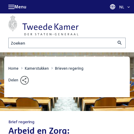
Menu
Taal sel
NL
Zoeken
Home
Kamerstukken
Brieven regering
Delen
Brief regering
:
Arbeid en Zorg: