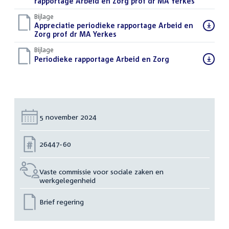
bestand:
rapportage Arbeid en Zorg prof dr MA Yerkes
(PDF)
Bijlage
Download
Appreciatie periodieke rapportage Arbeid en
bestand:
Zorg prof dr MA Yerkes
(PDF)
Bijlage
Download
Periodieke rapportage Arbeid en Zorg
(PDF)
bestand:
Datum:
5 november 2024
Nummer:
26447-60
Vaste commissie voor sociale zaken en
werkgelegenheid
Brief regering