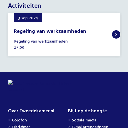
Activiteiten
3 sep 2024
Regeling van werkzaamheden
3
Regeling van werkzaamheden
september
Tijd
15:00
2024
activiteit:
Over Tweedekamer.nl
Blijf op de hoogte
Colofon
Sociale media
Disclaimer
E-mailattenderingen