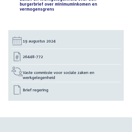
burgerbrief over minimuminkomen en
vermogensgrens
(PDF)
Datum:
19 augustus 2024
Nummer:
26448-772
Vaste commissie voor sociale zaken en
werkgelegenheid
Brief regering