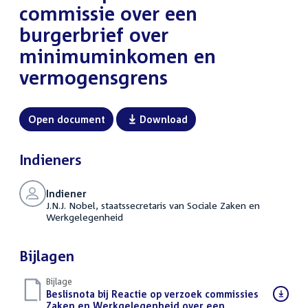
commissie over een
burgerbrief over
minimuminkomen en
vermogensgrens
Open document
Download
Indieners
Indiener
J.N.J. Nobel, staatssecretaris van Sociale Zaken en
Werkgelegenheid
Bijlagen
Bijlage
Download
Beslisnota bij Reactie op verzoek commissies
bestand:
Zaken en Werkgelegenheid over een