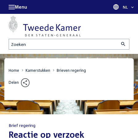
Menu
Taal sel
NL
Zoeken
Home
Kamerstukken
Brieven regering
Delen
Brief regering
:
Reactie op verzoek