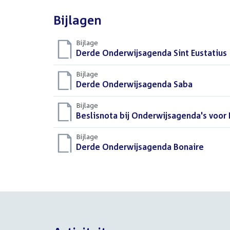
Bijlagen
Bijlage
Download
Derde Onderwijsagenda Sint Eustatius
bestand:
Bijlage
Download
Derde Onderwijsagenda Saba
(PDF)
bestand:
Bijlage
Download
Beslisnota bij Onderwijsagenda's voor 
bestand:
Bijlage
Download
Derde Onderwijsagenda Bonaire
(PDF)
bestand: