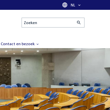
Taal selectie
NL
Zoeken
Contact en bezoek