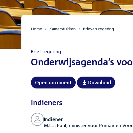
Home
Kamerstukken
Brieven regering
Brief regering
:
Onderwijsagenda’s voor
Open document
Download
Indieners
Indiener
M.L.J. Paul, minister voor Primair en Vo