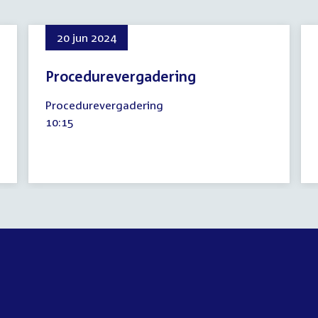
20 jun 2024
Procedurevergadering
20
Procedurevergadering
juni
Tijd
10:15
2024
activiteit: