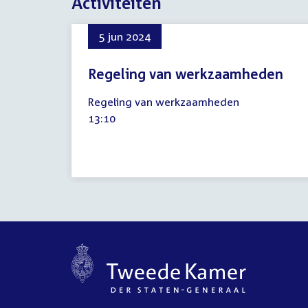
Activiteiten
5 jun 2024
Regeling van werkzaamheden
5
Regeling van werkzaamheden
juni
Tijd
13:10
2024
activiteit: