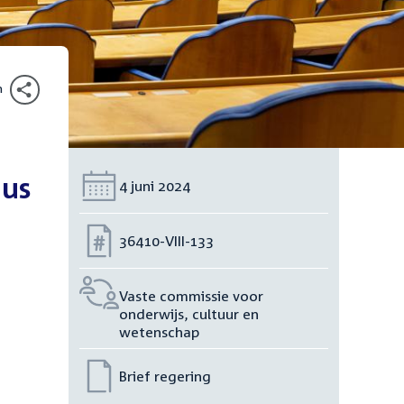
n
ius
Datum:
4 juni 2024
Nummer:
36410-VIII-133
Vaste commissie voor
onderwijs, cultuur en
wetenschap
Brief regering