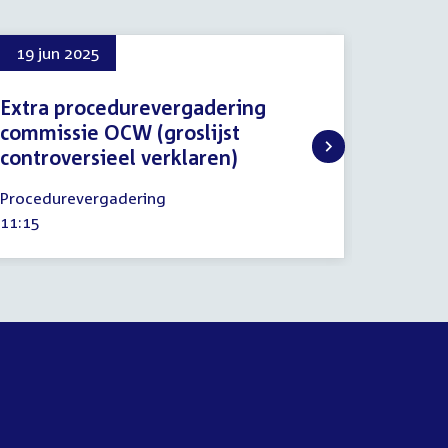
19 jun 2025
10 sep
Extra procedurevergadering
Onderw
commissie OCW (groslijst
Caribi
controversieel verklaren)
een sch
19
10
Procedurevergadering
Commiss
juni
septemb
Tijd
11:15
Tijd
10:00
2025
2025
activiteit:
activitei