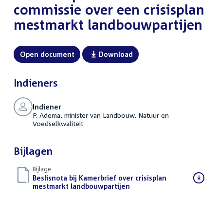
commissie over een crisisplan
mestmarkt landbouwpartijen
Open document
Download
Indieners
Indiener
P. Adema, minister van Landbouw, Natuur en
Voedselkwaliteit
Bijlagen
Bijlage
Download
Beslisnota bij Kamerbrief over crisisplan
bestand:
mestmarkt landbouwpartijen
(PDF)