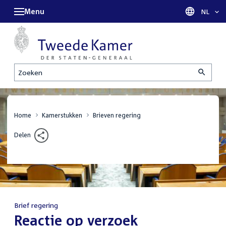
Menu
Taal sel
NL
Zoeken
Home
Kamerstukken
Brieven regering
Delen
Brief regering
:
Reactie op verzoek