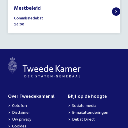
Mestbeleid
25
Commissiedebat
april
Tijd
14:00
2024
activiteit:
Over Tweedekamer.nl
Blijf op de hoogte
Colofon
Sociale media
Disclaimer
E-mailattenderingen
Uw privacy
Debat Direct
Cookies