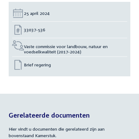
Datum:
25 april 2024
Nummer:
33037-536
Vaste commissie voor landbouw, natuur en
voedselkwaliteit (2017-2024)
Brief regering
Gerelateerde documenten
Hier vindt u documenten die gerelateerd zijn aan
bovenstaand Kamerstuk.