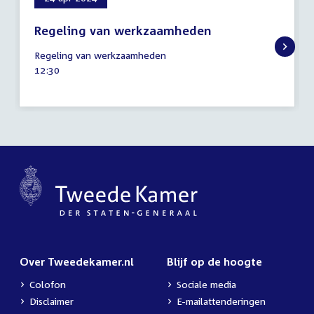
Regeling van werkzaamheden
24
Regeling van werkzaamheden
april
Tijd
12:30
2024
activiteit:
Over Tweedekamer.nl
Blijf op de hoogte
Colofon
Sociale media
Disclaimer
E-mailattenderingen