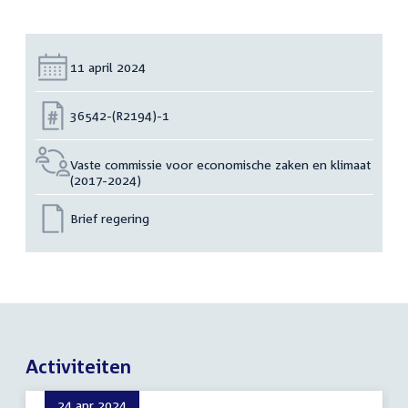
Datum:
11 april 2024
Nummer:
36542-(R2194)-1
Vaste commissie voor economische zaken en klimaat
(2017-2024)
Brief regering
Activiteiten
24 apr 2024