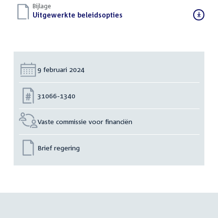
Bijlage
Download
Uitgewerkte beleidsopties
(PDF)
bestand:
Datum:
9 februari 2024
Nummer:
31066-1340
Vaste commissie voor financiën
Brief regering