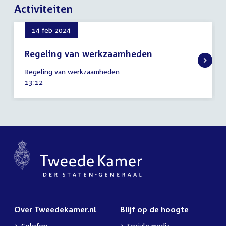
Activiteiten
14 feb 2024
Regeling van werkzaamheden
14
Regeling van werkzaamheden
februari
Tijd
13:12
2024
activiteit:
Over Tweedekamer.nl
Blijf op de hoogte
Colofon
Sociale media