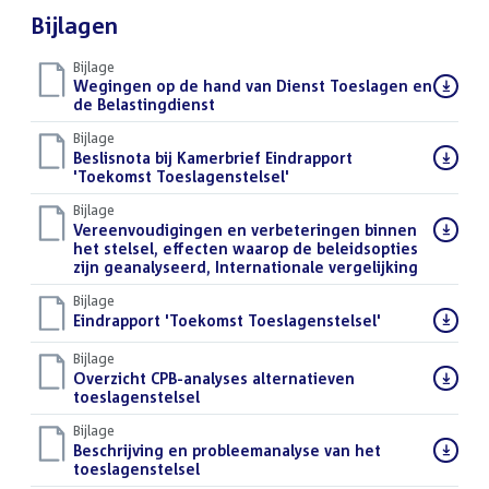
Bijlagen
Bijlage
Download
Wegingen op de hand van Dienst Toeslagen en
bestand:
de Belastingdienst
(PDF)
Bijlage
Download
Beslisnota bij Kamerbrief Eindrapport
bestand:
'Toekomst Toeslagenstelsel'
(PDF)
Bijlage
Download
Vereenvoudigingen en verbeteringen binnen
bestand:
het stelsel, effecten waarop de beleidsopties
zijn geanalyseerd, Internationale vergelijking
(PDF)
Bijlage
Download
Eindrapport 'Toekomst Toeslagenstelsel'
(PDF)
bestand:
Bijlage
Download
Overzicht CPB-analyses alternatieven
bestand:
toeslagenstelsel
(PDF)
Bijlage
Download
Beschrijving en probleemanalyse van het
bestand:
toeslagenstelsel
(PDF)