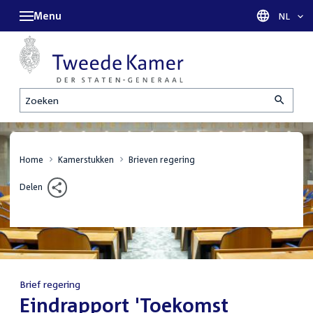
Menu
Taal sel
NL
Zoeken
Home
Kamerstukken
Brieven regering
Delen
Brief regering
:
Eindrapport 'Toekomst