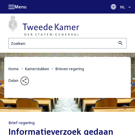
Menu
Taal sel
NL
Zoeken
Home
Kamerstukken
Brieven regering
Delen
Brief regering
:
Informatieverzoek gedaan