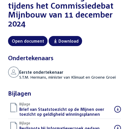
tijdens het Commissiedebat
Mijnbouw van 11 december
2024
Open document
Download
Ondertekenaars
Eerste ondertekenaar
S.T.M. Hermans, minister van Klimaat en Groene Groei
Bijlagen
Bijlage
Download
Brief van Staatstoezicht op de Mijnen over
bestand:
toezicht op geldigheid winningsplannen
(PDF)
Bijlage
Download
Beslisnota bij Informatieverzoek gedaan