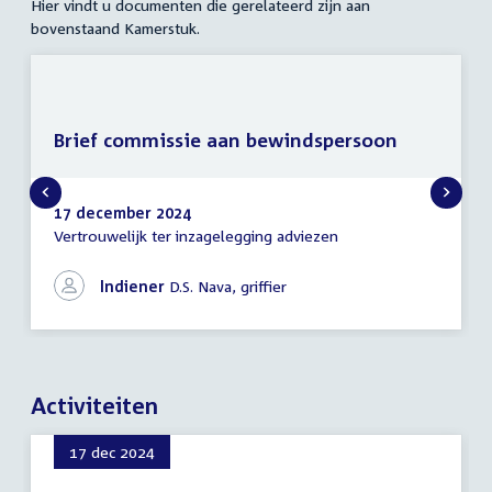
Hier vindt u documenten die gerelateerd zijn aan
bovenstaand Kamerstuk.
Brief commissie aan bewindspersoon
17 december 2024
Vertrouwelijk ter inzagelegging adviezen
Brief
commissie
aan
Indiener
D.S. Nava, griffier
bewindspersoon
Activiteiten
17 dec 2024