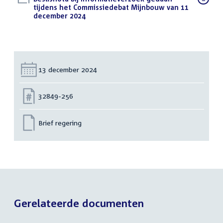
bestand:
tijdens het Commissiedebat Mijnbouw van 11
december 2024
(PDF)
Datum:
13 december 2024
Nummer:
32849-256
Brief regering
Gerelateerde documenten