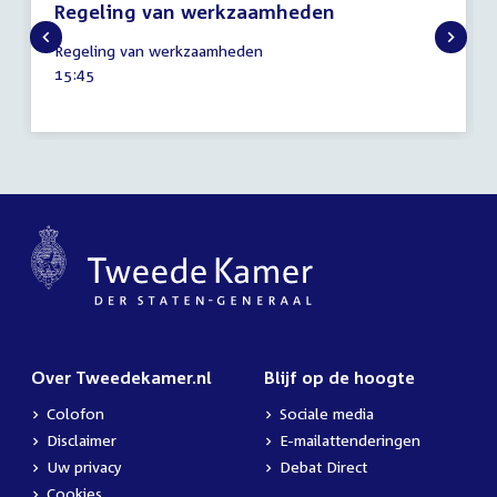
Regeling van werkzaamheden
17
Regeling van werkzaamheden
december
Tijd
15:45
2024
activiteit:
Over Tweedekamer.nl
Blijf op de hoogte
Colofon
Sociale media
Disclaimer
E-mailattenderingen
Uw privacy
Debat Direct
Cookies