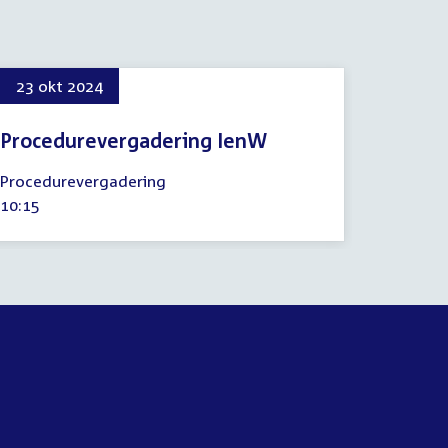
23 okt 2024
Procedurevergadering IenW
23
Procedurevergadering
oktober
Tijd
10:15
2024
activiteit: