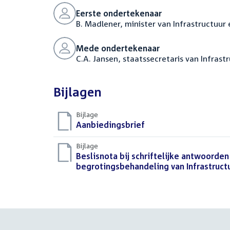
Eerste ondertekenaar
B. Madlener, minister van Infrastructuur
Mede ondertekenaar
C.A. Jansen, staatssecretaris van Infras
Bijlagen
Bijlage
Download
Aanbiedingsbrief
(DOCX)
bestand:
Bijlage
Download
Beslisnota bij schriftelijke antwoorden
bestand:
begrotingsbehandeling van Infrastruct