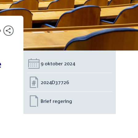
n
e
Datum:
9 oktober 2024
Nummer:
2024D37726
Brief regering