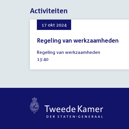
Activiteiten
17 okt 2024
Regeling van werkzaamheden
17
Regeling van werkzaamheden
oktober
Tijd
13:40
2024
activiteit: