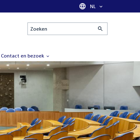
Taal selectie
NL
Zoeken
Contact en bezoek