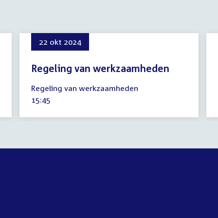
22 okt 2024
Regeling van werkzaamheden
22
Regeling van werkzaamheden
oktober
Tijd
15:45
2024
activiteit: