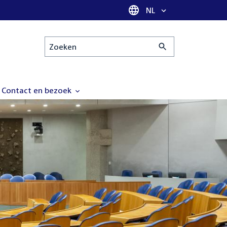
Taal selectie
NL
Zoeken
Contact en bezoek