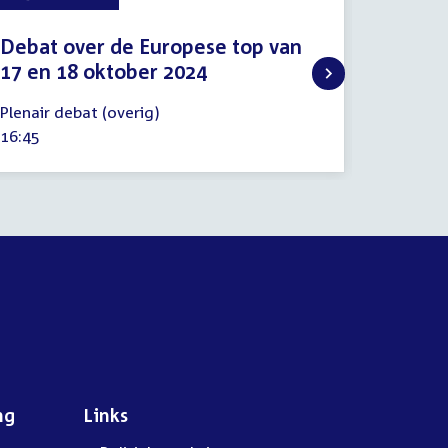
Debat over de Europese top van
Regel
17 en 18 oktober 2024
17
Regelin
oktober
15
Tijd
13:40
Plenair debat (overig)
2024
oktober
activitei
Tijd
16:45
2024
activiteit:
ng
Links