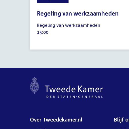
Regeling van werkzaamheden
3
Regeling van werkzaamheden
september
Tijd
15:00
2024
activiteit:
Over Tweedekamer.nl
Blijf 