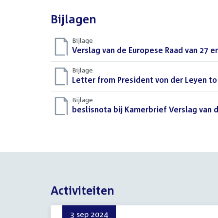
Bijlagen
Bijlage
Download
Verslag van de Europese Raad van 27 en
bestand:
Bijlage
Download
Letter from President von der Leyen t
bestand:
Bijlage
Download
beslisnota bij Kamerbrief Verslag van 
bestand:
Activiteiten
3 sep 2024