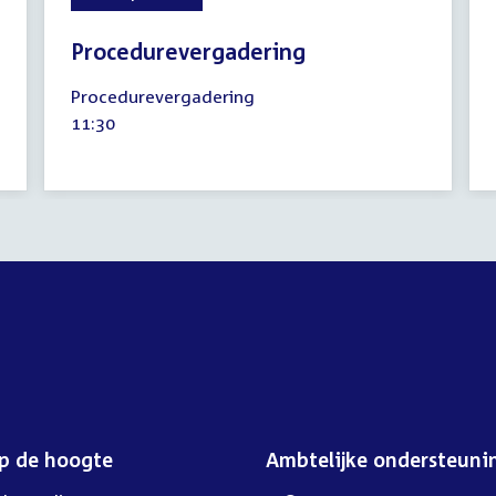
Procedurevergadering
12
Procedurevergadering
september
Tijd
11:30
2024
activiteit:
op de hoogte
Ambtelijke ondersteuni