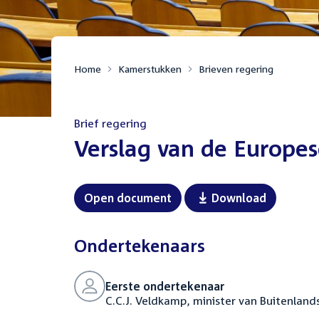
Home
Kamerstukken
Brieven regering
Brief regering
:
Verslag van de Europes
Open document
Download
Ondertekenaars
Eerste ondertekenaar
C.C.J. Veldkamp, minister van Buitenland