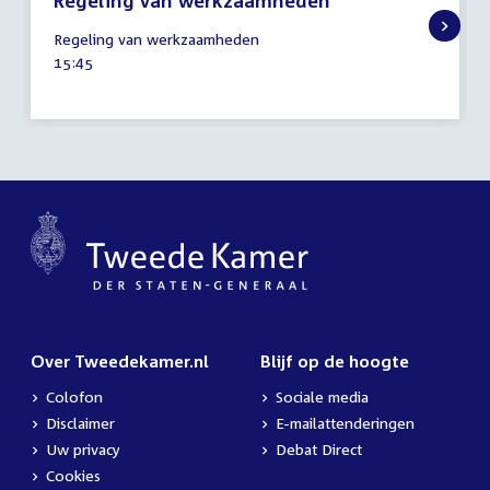
Regeling van werkzaamheden
25
Regeling van werkzaamheden
juni
Tijd
15:45
2024
activiteit:
Over Tweedekamer.nl
Blijf op de hoogte
Colofon
Sociale media
Disclaimer
E-mailattenderingen
Uw privacy
Debat Direct
Cookies