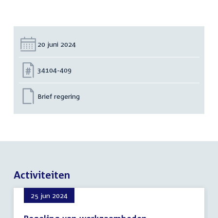
Datum:
20 juni 2024
Nummer:
34104-409
Brief regering
Activiteiten
25 jun 2024