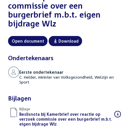
commissie over een
burgerbrief m.b.t. eigen
bijdrage Wlz
Open document
Download
Ondertekenaars
Eerste ondertekenaar
C. Helder, minister van Volksgezondheid, Welzijn en
Sport
Bijlagen
Bijlage
Download
Beslisnota bij Kamerbrief over reactie op
bestand:
verzoek commissie over een burgerbrief m.b.t.
eigen bijdrage Wlz
(PDF)