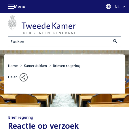
Menu
Taal sel
NL
Zoeken
Home
Kamerstukken
Brieven regering
Delen
Brief regering
:
Reactie op verzoek