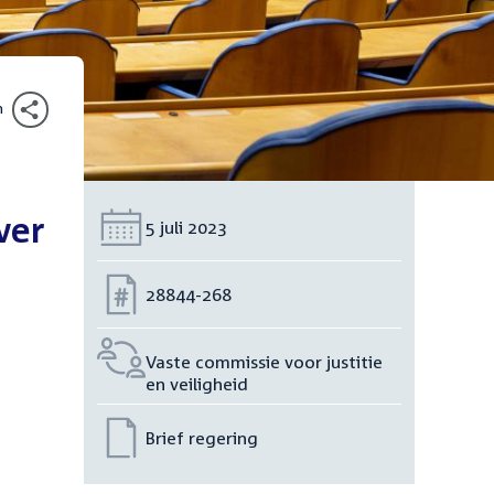
n
ver
Datum:
5 juli 2023
Nummer:
28844-268
Vaste commissie voor justitie
en veiligheid
Brief regering