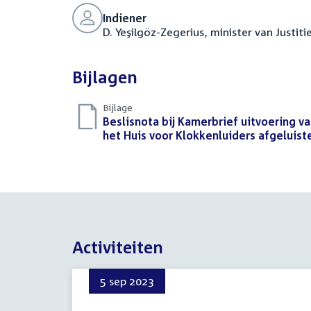
Indiener
D. Yeşilgöz-Zegerius, minister van Justiti
Bijlagen
Bijlage
Download
Beslisnota bij Kamerbrief uitvoering v
bestand:
het Huis voor Klokkenluiders afgeluis
Activiteiten
5 sep 2023