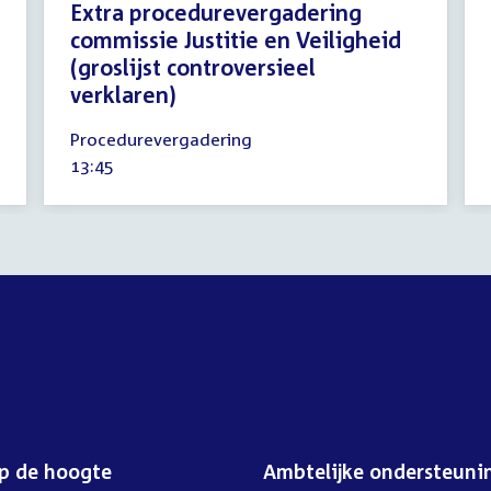
Extra procedurevergadering
commissie Justitie en Veiligheid
(groslijst controversieel
verklaren)
7
Procedurevergadering
september
Tijd
13:45
2023
activiteit:
op de hoogte
Ambtelijke ondersteuni