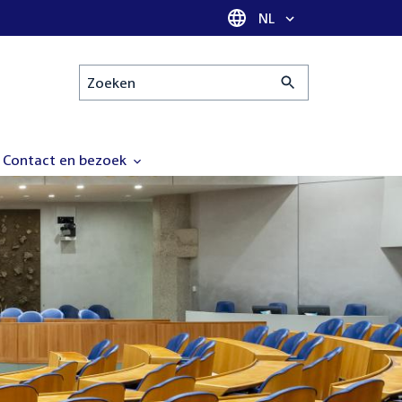
Taal selectie
NL
Zoeken
Contact en bezoek