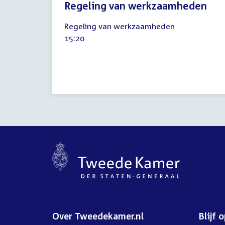
Regeling van werkzaamheden
5
Regeling van werkzaamheden
september
Tijd
15:20
2023
activiteit:
Over Tweedekamer.nl
Blijf 