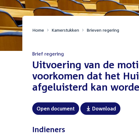
Home
Kamerstukken
Brieven regering
Brief regering
:
Uitvoering van de motie
voorkomen dat het Hui
afgeluisterd kan word
Open document
Download
Indieners