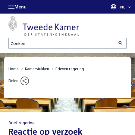
Menu
Taal sel
NL
Zoeken
Home
Kamerstukken
Brieven regering
Delen
Brief regering
:
Reactie op verzoek