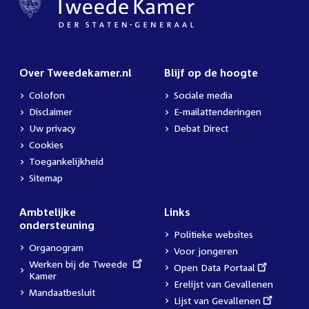
Over Tweedekamer.nl
Blijf op de hoogte
Colofon
Sociale media
Disclaimer
E-mailattenderingen
Uw privacy
Debat Direct
Cookies
Toegankelijkheid
Sitemap
Ambtelijke
Links
ondersteuning
Politieke websites
Organogram
Voor jongeren
External
Werken bij de Tweede
External
Open Data Portaal
link:
Kamer
link:
Erelijst van Gevallenen
Mandaatbesluit
External
Lijst van Gevallenen