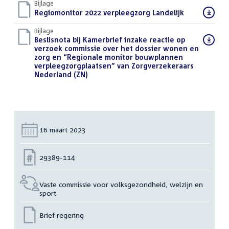
Bijlage
Download
Regiomonitor 2022 verpleegzorg Landelijk
(PDF)
bestand:
Bijlage
Download
Beslisnota bij Kamerbrief inzake reactie op
bestand:
verzoek commissie over het dossier wonen en
zorg en “Regionale monitor bouwplannen
verpleegzorgplaatsen” van Zorgverzekeraars
Nederland (ZN)
(PDF)
Datum:
16 maart 2023
Nummer:
29389-114
Vaste commissie voor volksgezondheid, welzijn en
sport
Brief regering