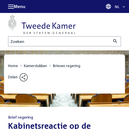
Menu
Taal sel
NL
Zoeken
Home
Kamerstukken
Brieven regering
Delen
Brief regering
:
Kabinetsreactie op de