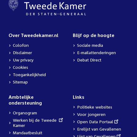
Over Tweedekamer.nl
Blijf op de hoogte
Colofon
Sociale media
Disclaimer
E-mailattenderingen
Uw privacy
Debat Direct
Cookies
Toegankelijkheid
Sitemap
Ambtelijke
Links
ondersteuning
Politieke websites
Organogram
Voor jongeren
External
Werken bij de Tweede
External
Open Data Portaal
link:
Kamer
link:
Erelijst van Gevallenen
Mandaatbesluit
External
Lijst van Gevallenen