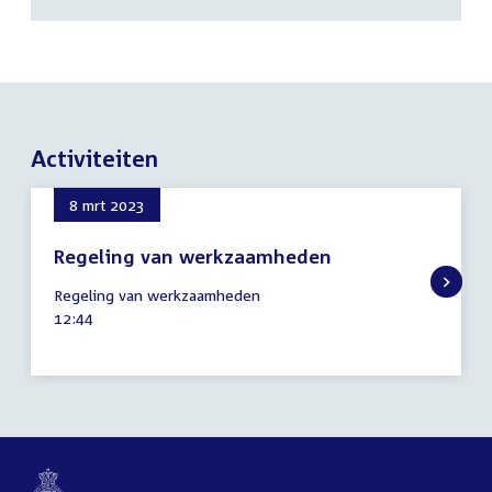
Activiteiten
8 mrt 2023
Regeling van werkzaamheden
8
Regeling van werkzaamheden
maart
Tijd
12:44
2023
activiteit: