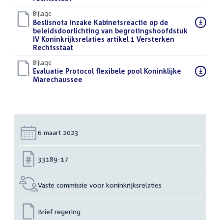
Bijlage
Download
Beslisnota inzake Kabinetsreactie op de
bestand:
beleidsdoorlichting van begrotingshoofdstuk
IV Koninkrijksrelaties artikel 1 Versterken
Rechtsstaat
(PDF)
Bijlage
Download
Evaluatie Protocol flexibele pool Koninklijke
bestand:
Marechaussee
(PDF)
Datum:
6 maart 2023
Nummer:
33189-17
Vaste commissie voor koninkrijksrelaties
Brief regering