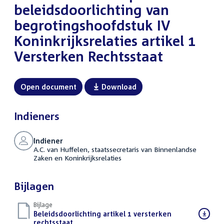
beleidsdoorlichting van
begrotingshoofdstuk IV
Koninkrijksrelaties artikel 1
Versterken Rechtsstaat
Open document
Download
Indieners
Indiener
A.C. van Huffelen, staatssecretaris van Binnenlandse
Zaken en Koninkrijksrelaties
Bijlagen
Bijlage
Download
Beleidsdoorlichting artikel 1 versterken
bestand:
rechtsstaat
(PDF)