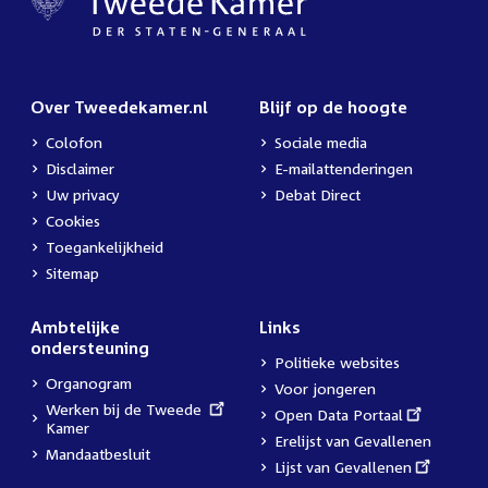
Over Tweedekamer.nl
Blijf op de hoogte
Colofon
Sociale media
Disclaimer
E-mailattenderingen
Uw privacy
Debat Direct
Cookies
Toegankelijkheid
Sitemap
Ambtelijke
Links
ondersteuning
Politieke websites
Organogram
Voor jongeren
External
Werken bij de Tweede
External
Open Data Portaal
link:
Kamer
link:
Erelijst van Gevallenen
Mandaatbesluit
External
Lijst van Gevallenen
link: