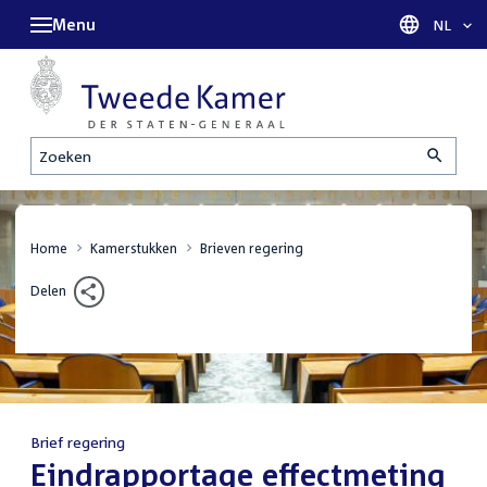
Menu
Taal sel
NL
Zoeken
Home
Kamerstukken
Brieven regering
Delen
Brief regering
:
Eindrapportage effectmeting