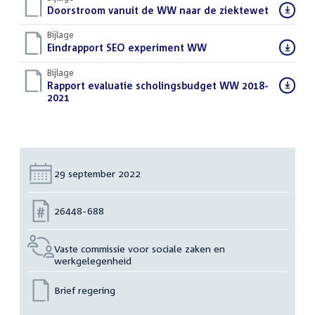
Download
Doorstroom vanuit de WW naar de ziektewet
(PDF)
bestand:
Bijlage
Download
Eindrapport SEO experiment WW
(PDF)
bestand:
Bijlage
Download
Rapport evaluatie scholingsbudget WW 2018-
bestand:
2021
(PDF)
Datum:
29 september 2022
Nummer:
26448-688
Vaste commissie voor sociale zaken en
werkgelegenheid
Brief regering