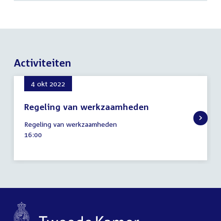
Activiteiten
4 okt 2022
Regeling van werkzaamheden
4
Regeling van werkzaamheden
oktober
Tijd
16:00
2022
activiteit: